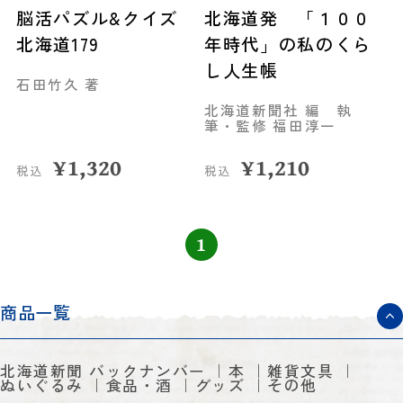
脳活パズル&クイズ
北海道発 「１００
北海道179
年時代」の私のくら
し人生帳
石田竹久 著
北海道新聞社 編 執
筆・監修 福田淳一
¥
1,320
¥
1,210
税込
税込
1
商品一覧
北海道新聞 バックナンバー
本
雑貨文具
ぬいぐるみ
食品・酒
グッズ
その他