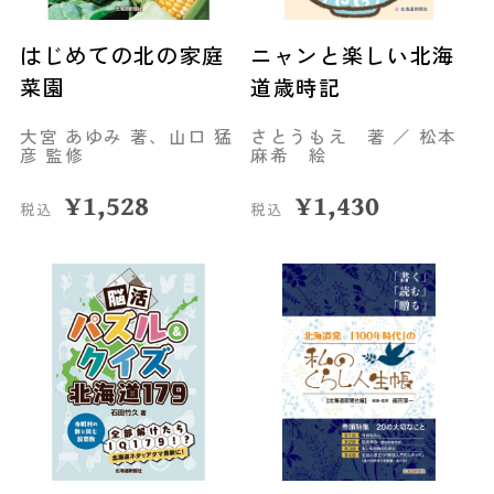
はじめての北の家庭
ニャンと楽しい北海
菜園
道歳時記
大宮 あゆみ 著、山口 猛
さとうもえ 著 ／ 松本
彦 監修
麻希 絵
¥
1,528
¥
1,430
税込
税込