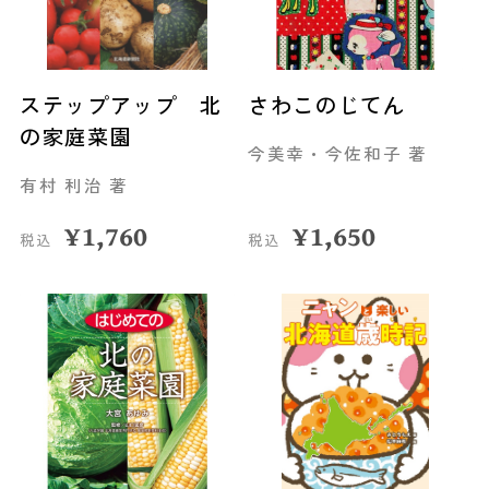
ステップアップ 北
さわこのじてん
の家庭菜園
今美幸・今佐和子 著
有村 利治 著
¥
1,760
¥
1,650
税込
税込