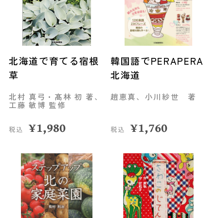
北海道で育てる宿根
韓国語でPERAPERA
草
北海道
北村 真弓・髙林 初 著、
趙恵真、小川紗世 著
工藤 敏博 監修
¥
1,980
¥
1,760
税込
税込