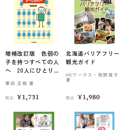
増補改訂版 色弱の
北海道バリアフリー
子を持つすべての人
観光ガイド
へ 20人にひとりの
HKワークス・牧野准子
遺伝子
著
栗田 正樹 著
¥
1,731
¥
1,980
税込
税込