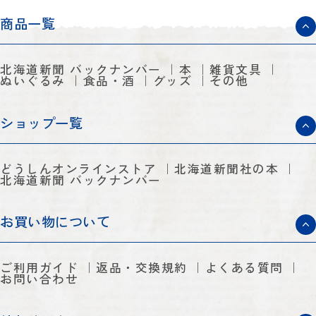
商品一覧
北海道新聞 バックナンバー
本
雑貨文具
ぬいぐるみ
食品・酒
グッズ
その他
ショップ一覧
どうしんオンラインストア
北海道新聞社の本
北海道新聞 バックナンバー
お買い物について
ご利用ガイド
返品・交換規約
よくある質問
お問い合わせ