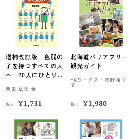
増補改訂版 色弱の
北海道バリアフリー
子を持つすべての人
観光ガイド
へ 20人にひとりの
HKワークス・牧野准子
遺伝子
著
栗田 正樹 著
¥
1,731
¥
1,980
税込
税込