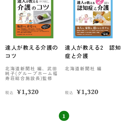
達人が教える介護の
達人が教える2 認知
コツ
症と介護
北海道新聞社 編、武田
北海道新聞社 編
純子(グループホーム福
寿荘総合施設長)監修
¥
1,320
¥
1,320
税込
税込
1