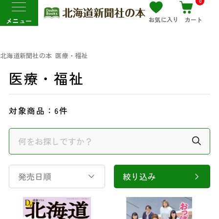
0
お気に入り
カート
メニュー
北海道新聞社の本
医療・福祉
医療・福祉
対象商品：
6件
発売日順
絞り込み