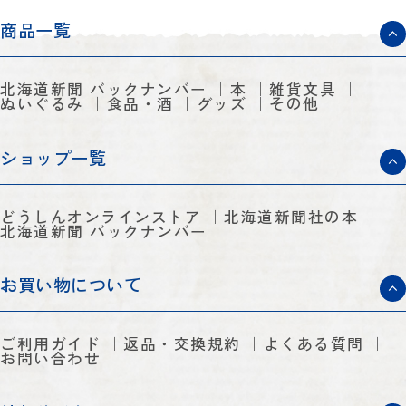
商品一覧
北海道新聞 バックナンバー
本
雑貨文具
ぬいぐるみ
食品・酒
グッズ
その他
ショップ一覧
どうしんオンラインストア
北海道新聞社の本
北海道新聞 バックナンバー
お買い物について
ご利用ガイド
返品・交換規約
よくある質問
お問い合わせ