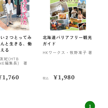
ぱい２つとってみ
北海道バリアフリー観光
がんと生きる、働
ガイド
伝える
HKワークス・牧野准子 著
友紀(HTB
ANE編集長) 著
¥
1,760
¥
1,980
税込
1