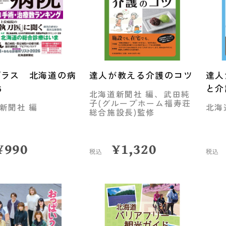
プラス 北海道の病
達人が教える介護のコツ
達人
6
と介
北海道新聞社 編、武田純
子(グループホーム福寿荘
新聞社 編
北海
総合施設長)監修
¥
990
¥
1,320
税込
税込