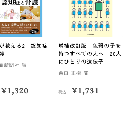
が教える2 認知症
増補改訂版 色弱の子を
護
持つすべての人へ 20人
にひとりの遺伝子
道新聞社 編
栗田 正樹 著
¥
1,320
¥
1,731
税込