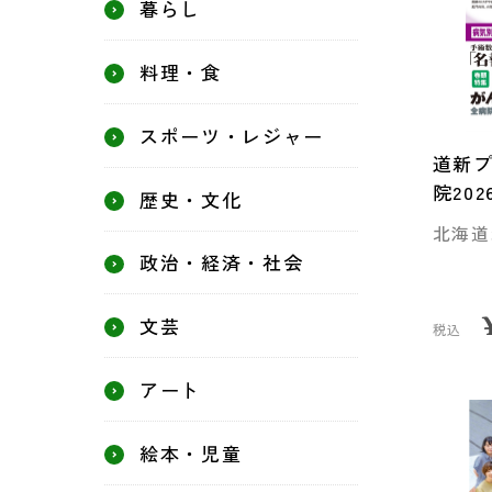
暮らし
料理・食
スポーツ・レジャー
道新
院202
歴史・文化
北海道
政治・経済・社会
文芸
税込
アート
絵本・児童