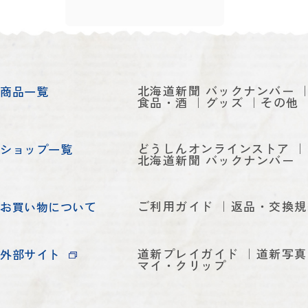
北海道新聞 バックナンバー
商品一覧
食品・酒
グッズ
その他
どうしんオンラインストア
ショップ一覧
北海道新聞 バックナンバー
ご利用ガイド
返品・交換規
お買い物について
道新プレイガイド
道新写真
外部サイト
マイ・クリップ