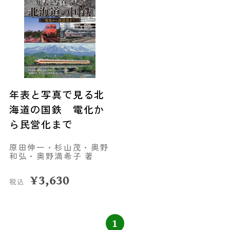
年表と写真で見る北
海道の国鉄 電化か
ら民営化まで
原田伸一・杉山茂・奥野
和弘・奥野満希子 著
¥
3,630
税込
1