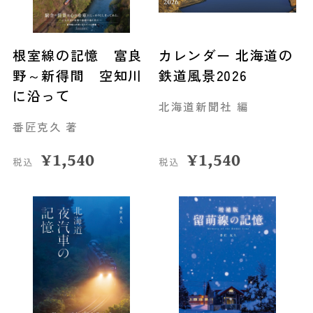
根室線の記憶 富良
カレンダー 北海道の
野～新得間 空知川
鉄道風景2026
に沿って
北海道新聞社 編
番匠克久 著
¥
1,540
¥
1,540
税込
税込