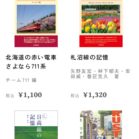
北海道の赤い電車
札沼線の記憶
さよなら711系
矢野友宏・林下郁夫・安
田威・番匠克久 著
チーム711 編
¥
1,100
¥
1,320
税込
税込