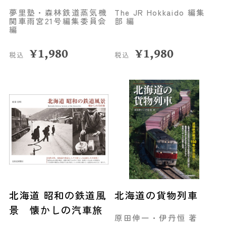
夢里塾・森林鉄道蒸気機
The JR Hokkaido 編集
関車雨宮21号編集委員会
部 編
編
¥
1,980
¥
1,980
税込
税込
北海道 昭和の鉄道風
北海道の貨物列車
景 懐かしの汽車旅
原田伸一・伊丹恒 著