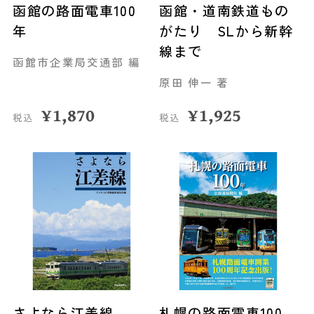
函館の路面電車100
函館・道南鉄道もの
年
がたり SLから新幹
線まで
函館市企業局交通部 編
原田 伸一 著
¥
1,870
¥
1,925
税込
税込
さよなら江差線
札幌の路面電車100