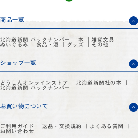
商品一覧
北海道新聞 バックナンバー
本
雑貨文具
ぬいぐるみ
食品・酒
グッズ
その他
ショップ一覧
どうしんオンラインストア
北海道新聞社の本
北海道新聞 バックナンバー
お買い物について
ご利用ガイド
返品・交換規約
よくある質問
お問い合わせ