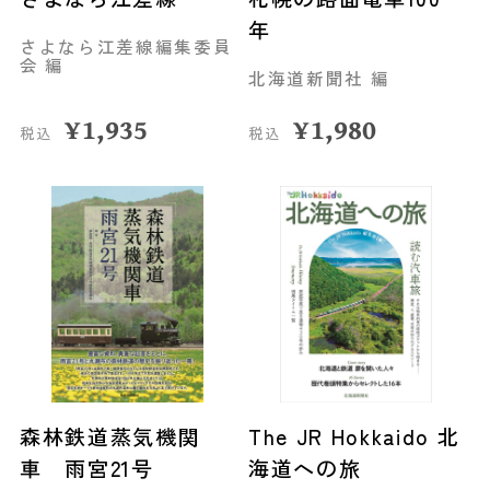
年
さよなら江差線編集委員
会 編
北海道新聞社 編
¥
1,935
¥
1,980
税込
税込
森林鉄道蒸気機関
The JR Hokkaido 北
車 雨宮21号
海道への旅