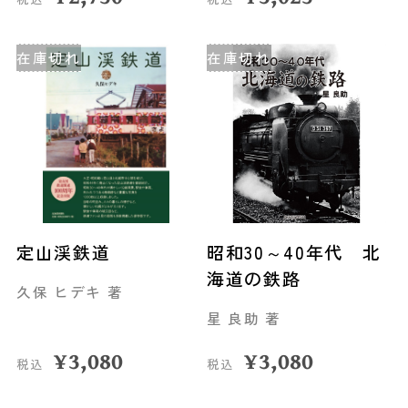
在庫切れ
在庫切れ
定山渓鉄道
昭和30～40年代 北
海道の鉄路
久保 ヒデキ 著
星 良助 著
¥
3,080
¥
3,080
税込
税込