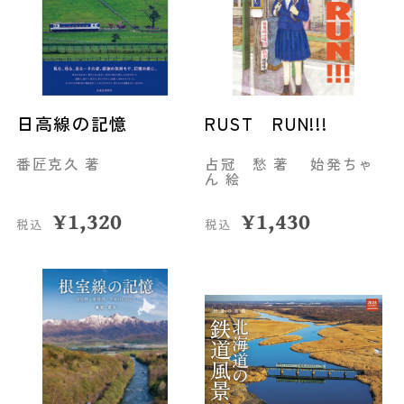
日高線の記憶
RUST RUN!!!
番匠克久 著
占冠 愁 著 始発ちゃ
ん 絵
¥
1,320
¥
1,430
税込
税込