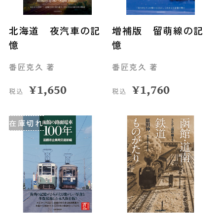
北海道 夜汽車の記
増補版 留萌線の記
憶
憶
番匠克久 著
番匠克久 著
¥
1,650
¥
1,760
税込
税込
在庫切れ