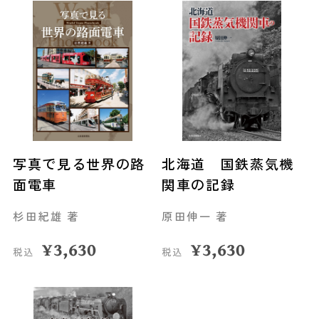
写真で見る世界の路
北海道 国鉄蒸気機
面電車
関車の記録
杉田紀雄 著
原田伸一 著
¥
3,630
¥
3,630
税込
税込