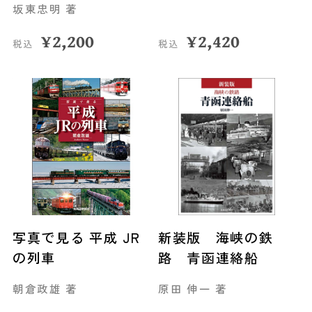
坂東忠明 著
¥
2,200
¥
2,420
税込
税込
写真で見る 平成 JR
新装版 海峡の鉄
の列車
路 青函連絡船
朝倉政雄 著
原田 伸一 著