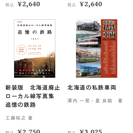
¥
2,640
¥
2,640
税込
税込
新装版 北海道廃止
北海道の私鉄車両
ローカル線写真集
澤内 一晃・星 良助 著
追憶の鉄路
工藤裕之 著
¥
2,750
¥
3,025
税込
税込