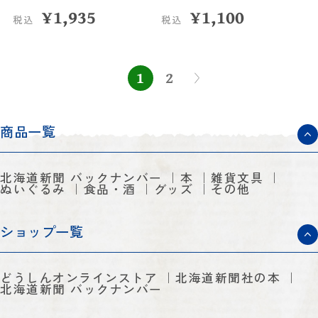
¥
1,935
¥
1,100
税込
税込
1
2
商品一覧
北海道新聞 バックナンバー
本
雑貨文具
ぬいぐるみ
食品・酒
グッズ
その他
ショップ一覧
どうしんオンラインストア
北海道新聞社の本
北海道新聞 バックナンバー