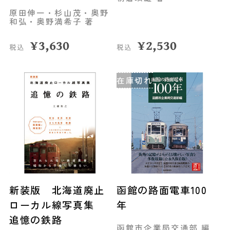
原田伸一・杉山茂・奥野
和弘・奥野満希子 著
¥
3,630
¥
2,530
税込
税込
在庫切れ
新装版 北海道廃止
函館の路面電車100
ローカル線写真集
年
追憶の鉄路
函館市企業局交通部 編