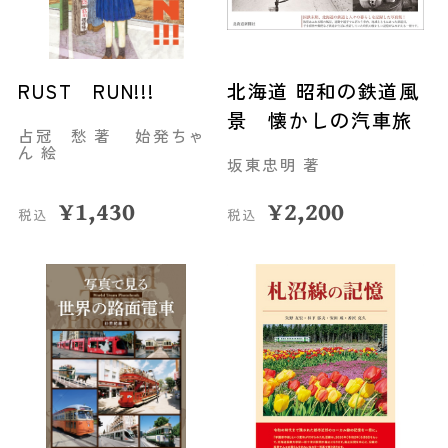
RUST RUN!!!
北海道 昭和の鉄道風
景 懐かしの汽車旅
占冠 愁 著 始発ちゃ
ん 絵
坂東忠明 著
¥
1,430
¥
2,200
税込
税込