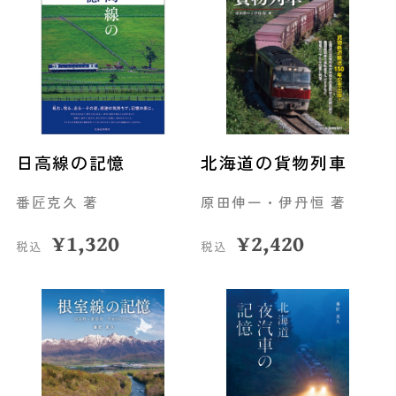
日高線の記憶
北海道の貨物列車
番匠克久 著
原田伸一・伊丹恒 著
¥
1,320
¥
2,420
税込
税込