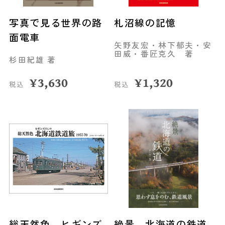
写真で見る世界の路
札沼線の記憶
面電車
矢野友宏・林下郁夫・安
田威・番匠克久 著
杉田紀雄 著
¥
3,630
¥
1,320
税込
税込
総天然色 ヒギンズ
絶景 北海道の鉄道