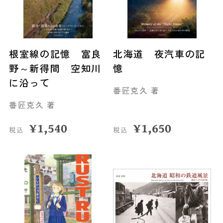
根室線の記憶 富良
北海道 夜汽車の記
野～新得間 空知川
憶
に沿って
番匠克久 著
番匠克久 著
¥
1,540
¥
1,650
税込
税込