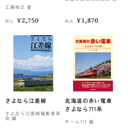
工藤裕之 著
¥
2,750
¥
1,870
税込
税込
さよなら江差線
北海道の赤い電車
さよなら711系
さよなら江差線編集委員
会 編
チーム711 編