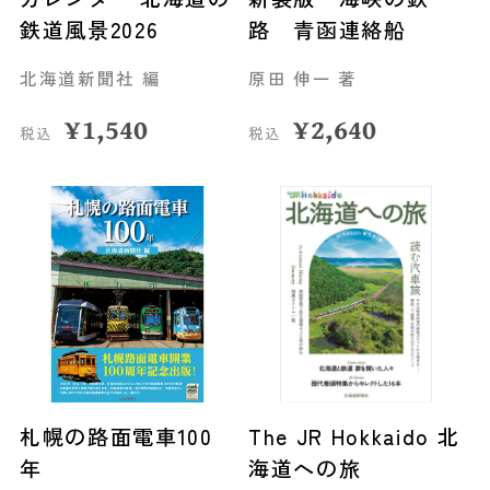
鉄道風景2026
路 青函連絡船
北海道新聞社 編
原田 伸一 著
¥
1,540
¥
2,640
税込
税込
札幌の路面電車100
The JR Hokkaido 北
年
海道への旅