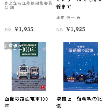
さよなら江差線編集委員
線まで
会 編
原田 伸一 著
¥
1,935
¥
1,925
税込
税込
在庫切れ
函館の路面電車100
増補版 留萌線の記
年
憶