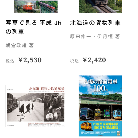
写真で見る 平成 JR
北海道の貨物列車
の列車
原田伸一・伊丹恒 著
朝倉政雄 著
¥
2,530
¥
2,420
税込
税込