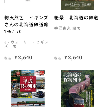
総天然色 ヒギンズ
絶景 北海道の鉄道
さんの北海道鉄道旅
番匠克久 編著
1957-70
J・ウォーリー・ヒギン
ズ 著
¥
2,640
¥
2,640
税込
税込