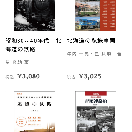
昭和30～40年代 北
北海道の私鉄車両
海道の鉄路
澤内 一晃・星 良助 著
星 良助 著
¥
3,080
¥
3,025
税込
税込