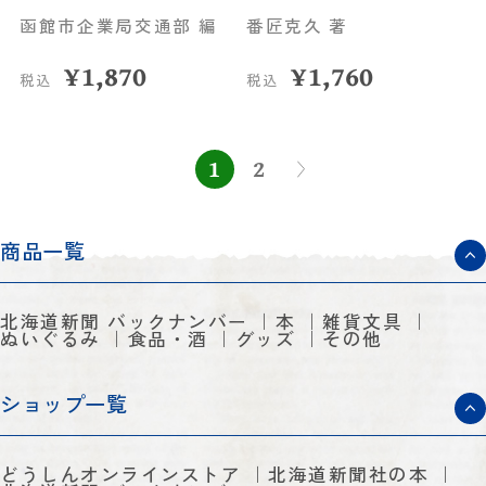
函館市企業局交通部 編
番匠克久 著
¥
1,870
¥
1,760
税込
税込
1
2
商品一覧
北海道新聞 バックナンバー
本
雑貨文具
ぬいぐるみ
食品・酒
グッズ
その他
ショップ一覧
どうしんオンラインストア
北海道新聞社の本