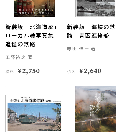
新装版 北海道廃止
新装版 海峡の鉄
ローカル線写真集
路 青函連絡船
追憶の鉄路
原田 伸一 著
工藤裕之 著
¥
2,750
¥
2,640
税込
税込