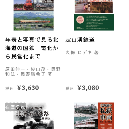
年表と写真で見る北
定山渓鉄道
海道の国鉄 電化か
久保 ヒデキ 著
ら民営化まで
原田伸一・杉山茂・奥野
和弘・奥野満希子 著
¥
3,630
¥
3,080
税込
税込
在庫切れ