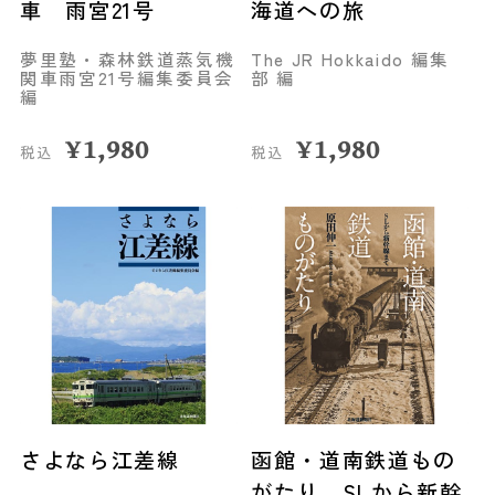
車 雨宮21号
海道への旅
夢里塾・森林鉄道蒸気機
The JR Hokkaido 編集
関車雨宮21号編集委員会
部 編
編
¥
1,980
¥
1,980
税込
税込
さよなら江差線
函館・道南鉄道もの
がたり SLから新幹