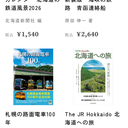
鉄道風景2026
路 青函連絡船
北海道新聞社 編
原田 伸一 著
¥
1,540
¥
2,640
税込
税込
札幌の路面電車100
The JR Hokkaido 北
年
海道への旅