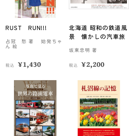
RUST RUN!!!
北海道 昭和の鉄道風
景 懐かしの汽車旅
占冠 愁 著 始発ちゃ
ん 絵
坂東忠明 著
¥
1,430
¥
2,200
税込
税込