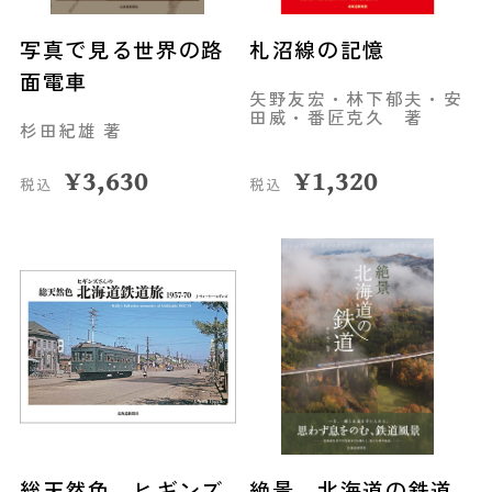
写真で見る世界の路
札沼線の記憶
面電車
矢野友宏・林下郁夫・安
田威・番匠克久 著
杉田紀雄 著
¥
3,630
¥
1,320
税込
税込
総天然色 ヒギンズ
絶景 北海道の鉄道