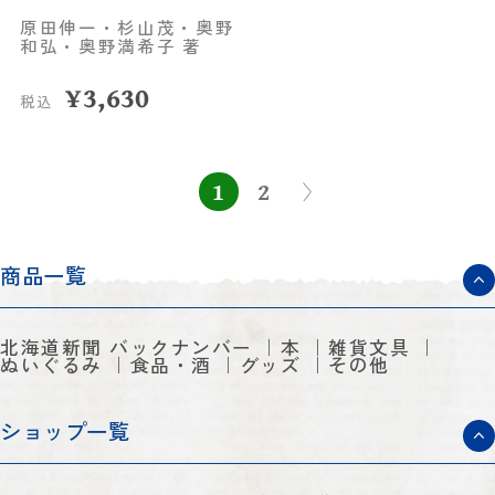
原田伸一・杉山茂・奥野
和弘・奥野満希子 著
¥
3,630
税込
1
2
商品一覧
北海道新聞 バックナンバー
本
雑貨文具
ぬいぐるみ
食品・酒
グッズ
その他
ショップ一覧