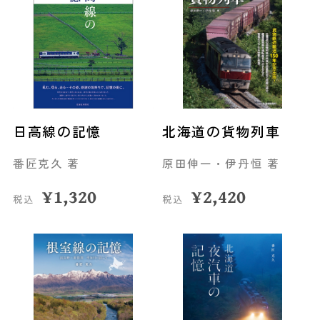
日高線の記憶
北海道の貨物列車
番匠克久 著
原田伸一・伊丹恒 著
¥
1,320
¥
2,420
税込
税込