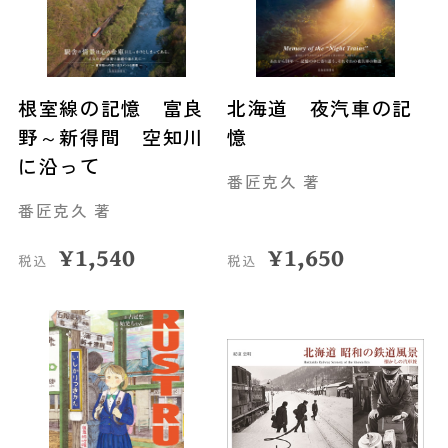
根室線の記憶 富良
北海道 夜汽車の記
野～新得間 空知川
憶
に沿って
番匠克久 著
番匠克久 著
¥
1,540
¥
1,650
税込
税込