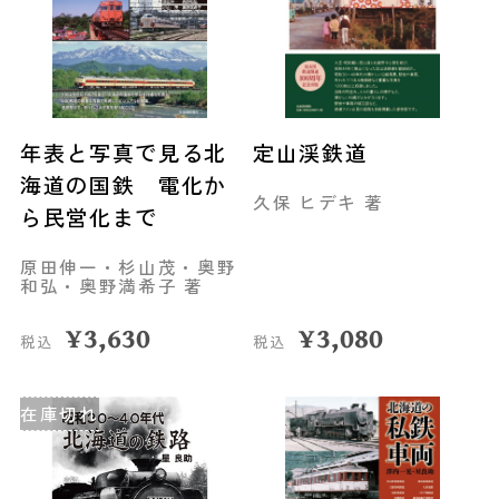
年表と写真で見る北
定山渓鉄道
海道の国鉄 電化か
久保 ヒデキ 著
ら民営化まで
原田伸一・杉山茂・奥野
和弘・奥野満希子 著
¥
3,630
¥
3,080
税込
税込
在庫切れ