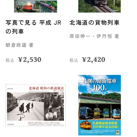
写真で見る 平成 JR
北海道の貨物列車
の列車
原田伸一・伊丹恒 著
朝倉政雄 著
¥
2,530
¥
2,420
税込
税込