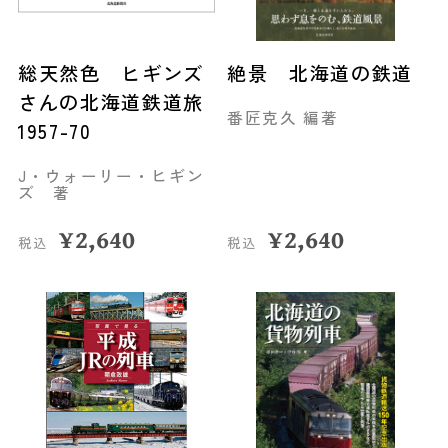
総天然色 ヒギンズ
絶景 北海道の鉄道
さんの北海道鉄道旅
番匠克久 編著
1957-70
J・ウォーリー・ヒギン
ズ 著
¥
2,640
¥
2,640
税込
税込