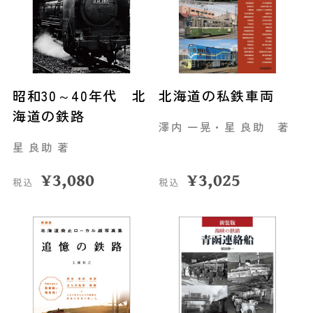
昭和30～40年代 北
北海道の私鉄車両
海道の鉄路
澤内 一晃・星 良助 著
星 良助 著
¥
3,080
¥
3,025
税込
税込