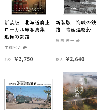
新装版 北海道廃止
新装版 海峡の鉄
ローカル線写真集
路 青函連絡船
追憶の鉄路
原田 伸一 著
工藤裕之 著
¥
2,750
¥
2,640
税込
税込