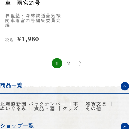
車 雨宮21号
夢里塾・森林鉄道蒸気機
関車雨宮21号編集委員会
編
¥
1,980
税込
1
2
商品一覧
北海道新聞 バックナンバー
本
雑貨文具
ぬいぐるみ
食品・酒
グッズ
その他
ショップ一覧