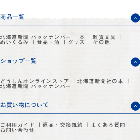
商品一覧
北海道新聞 バックナンバー
本
雑貨文具
ぬいぐるみ
食品・酒
グッズ
その他
ショップ一覧
どうしんオンラインストア
北海道新聞社の本
北海道新聞 バックナンバー
お買い物について
ご利用ガイド
返品・交換規約
よくある質問
お問い合わせ