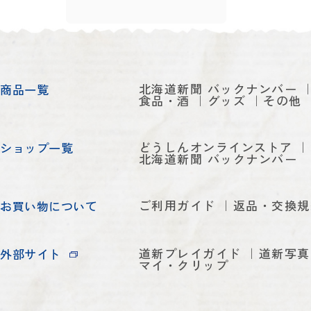
北海道新聞 バックナンバー
商品一覧
食品・酒
グッズ
その他
どうしんオンラインストア
ショップ一覧
北海道新聞 バックナンバー
ご利用ガイド
返品・交換規
お買い物について
道新プレイガイド
道新写真
外部サイト
マイ・クリップ