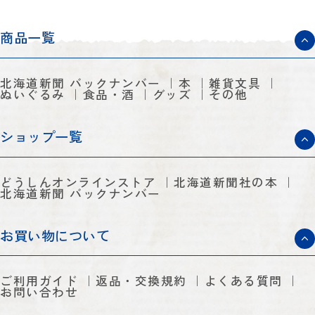
商品一覧
北海道新聞 バックナンバー
本
雑貨文具
ぬいぐるみ
食品・酒
グッズ
その他
ショップ一覧
どうしんオンラインストア
北海道新聞社の本
北海道新聞 バックナンバー
お買い物について
ご利用ガイド
返品・交換規約
よくある質問
お問い合わせ