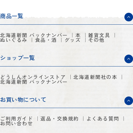
商品一覧
北海道新聞 バックナンバー
本
雑貨文具
ぬいぐるみ
食品・酒
グッズ
その他
ショップ一覧
どうしんオンラインストア
北海道新聞社の本
北海道新聞 バックナンバー
お買い物について
ご利用ガイド
返品・交換規約
よくある質問
お問い合わせ