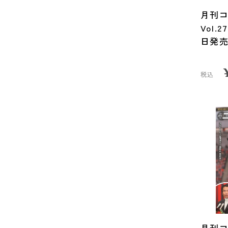
月刊コ
Vol.
日発
税込
月刊コ