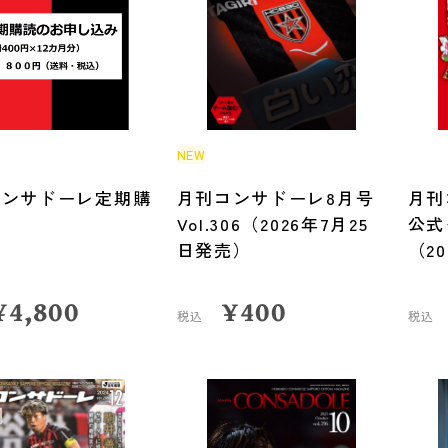
NEW
コンサドーレ定期購
月刊コンサドーレ8月号
月
Vol.306（2026年7月25
公式
日発売）
（2
¥
4,800
¥
400
税込
税込