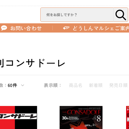
お問い合わせ
どうしんマルシェご案
刊コンサドーレ
数：
60件
表示順：
商品名
新着順
発売日順