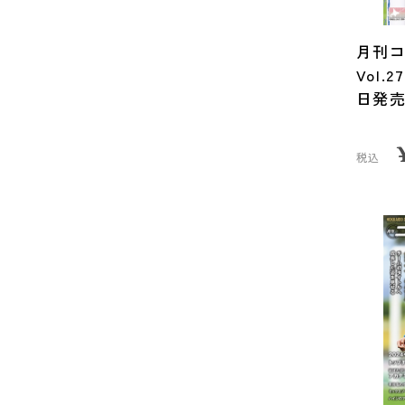
月刊コ
Vol.
日発
税込