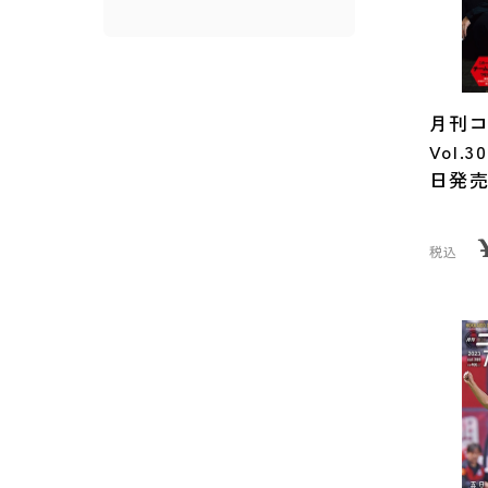
月刊コ
Vol.
日発
税込