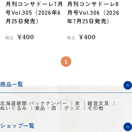
月刊コンサドーレ7月
月刊コンサドーレ8
号Vol.305（2026年6
月号Vol.306（2026
月25日発売）
年7月25日発売）
¥
400
¥
400
税込
税込
1
商品一覧
北海道新聞 バックナンバー
本
雑貨文具
ぬいぐるみ
食品・酒
グッズ
その他
ショップ一覧