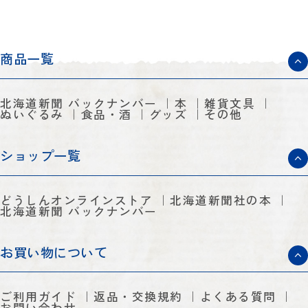
商品一覧
北海道新聞 バックナンバー
本
雑貨文具
ぬいぐるみ
食品・酒
グッズ
その他
ショップ一覧
どうしんオンラインストア
北海道新聞社の本
北海道新聞 バックナンバー
お買い物について
ご利用ガイド
返品・交換規約
よくある質問
お問い合わせ