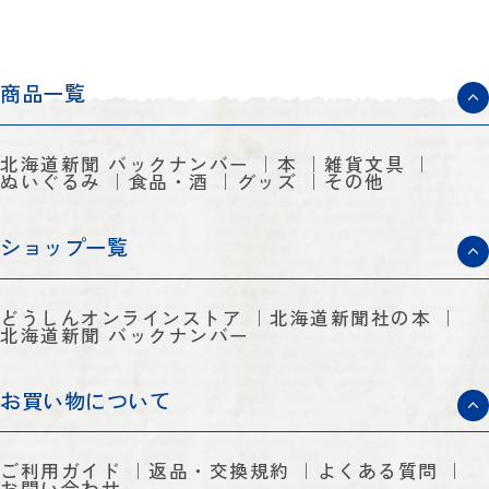
商品一覧
北海道新聞 バックナンバー
本
雑貨文具
ぬいぐるみ
食品・酒
グッズ
その他
ショップ一覧
どうしんオンラインストア
北海道新聞社の本
北海道新聞 バックナンバー
お買い物について
ご利用ガイド
返品・交換規約
よくある質問
お問い合わせ