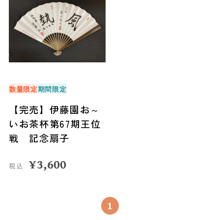
数量限定
期間限定
【完売】伊藤園お～
いお茶杯第67期王位
戦 記念扇子
¥
3,600
税込
1