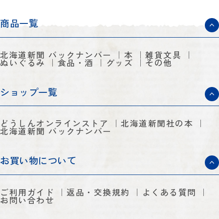
商品一覧
北海道新聞 バックナンバー
本
雑貨文具
ぬいぐるみ
食品・酒
グッズ
その他
ショップ一覧
どうしんオンラインストア
北海道新聞社の本
北海道新聞 バックナンバー
お買い物について
ご利用ガイド
返品・交換規約
よくある質問
お問い合わせ