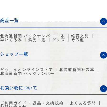
商品一覧
北海道新聞 バックナンバー
本
雑貨文具
ぬいぐるみ
食品・酒
グッズ
その他
ショップ一覧
どうしんオンラインストア
北海道新聞社の本
北海道新聞 バックナンバー
お買い物について
ご利用ガイド
返品・交換規約
よくある質問
お問い合わせ