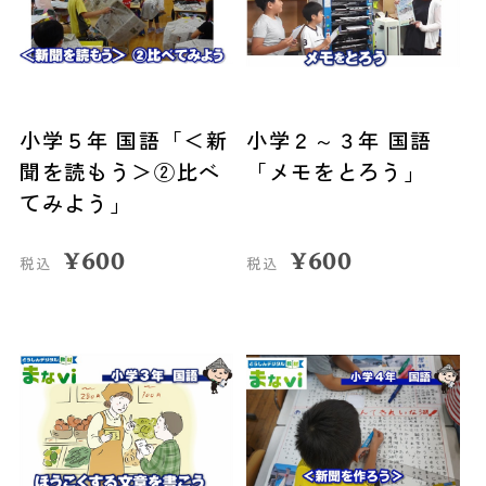
小学５年 国語「＜新
小学２～３年 国語
聞を読もう＞②比べ
「メモをとろう」
てみよう」
¥
600
¥
600
税込
税込