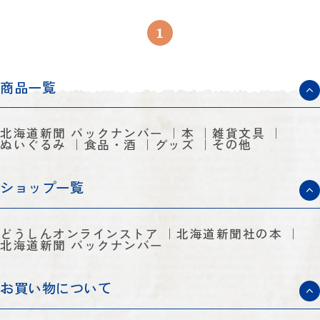
1
商品一覧
北海道新聞 バックナンバー
本
雑貨文具
ぬいぐるみ
食品・酒
グッズ
その他
ショップ一覧
どうしんオンラインストア
北海道新聞社の本
北海道新聞 バックナンバー
お買い物について