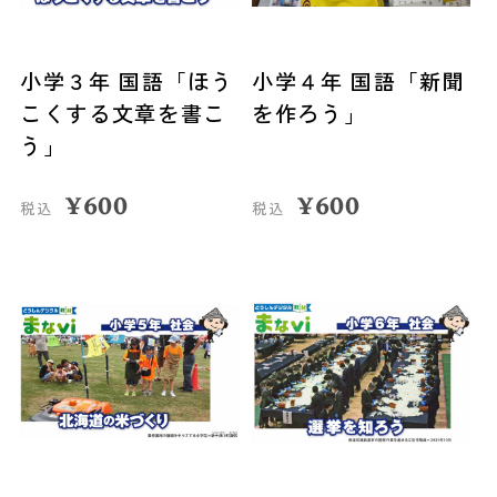
小学３年 国語「ほう
小学４年 国語「新聞
こくする文章を書こ
を作ろう」
う」
¥
600
¥
600
税込
税込