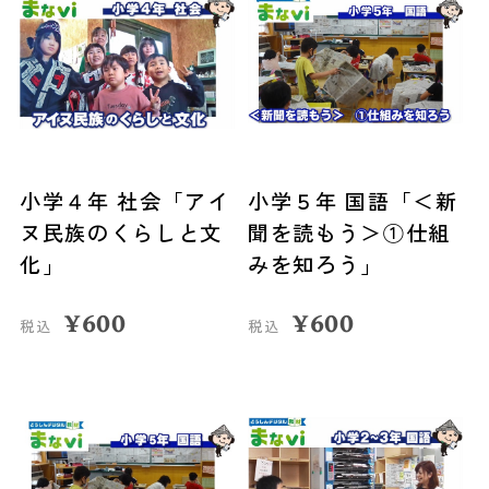
小学４年 社会「アイ
小学５年 国語「＜新
ヌ民族のくらしと文
聞を読もう＞①仕組
化」
みを知ろう」
¥
600
¥
600
税込
税込