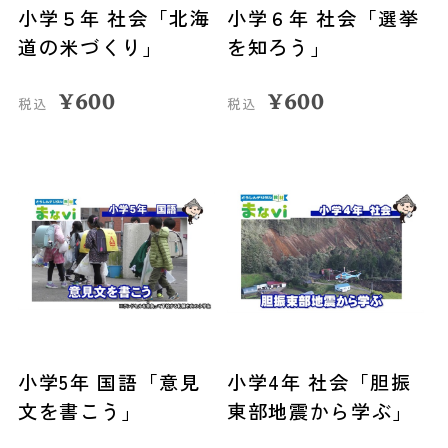
小学５年 社会「北海
小学６年 社会「選挙
道の米づくり」
を知ろう」
¥
600
¥
600
税込
税込
小学5年 国語「意見
小学4年 社会「胆振
文を書こう」
東部地震から学ぶ」