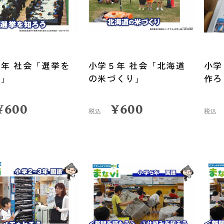
年 社会「選挙を
小学５年 社会「北海道
小学
う」
の米づくり」
作ろ
¥
600
¥
600
税込
税込