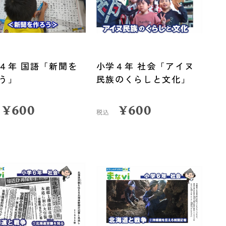
４年 国語「新聞を
小学４年 社会「アイヌ
う」
民族のくらしと文化」
¥
600
¥
600
税込