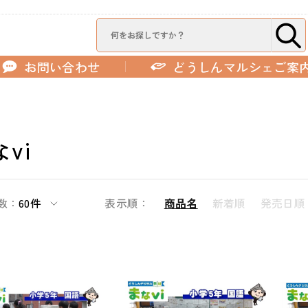
お問い合わせ
どうしんマルシェご案
vi
数：
60件
表示順：
商品名
新着順
発売日順