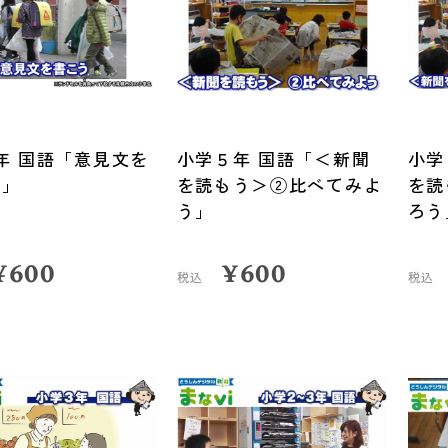
年 国語「意見文を
小学５年 国語「＜新聞
小学
う」
を読もう＞②比べてみよ
を読
う」
ろう
¥
600
¥
600
税込
税込