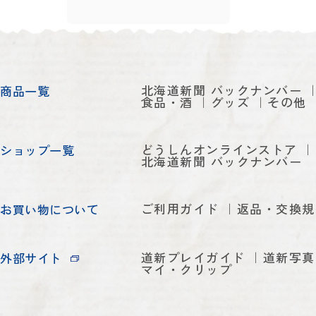
北海道新聞 バックナンバー
商品一覧
食品・酒
グッズ
その他
どうしんオンラインストア
ショップ一覧
北海道新聞 バックナンバー
ご利用ガイド
返品・交換規
お買い物について
道新プレイガイド
道新写真
外部サイト
マイ・クリップ