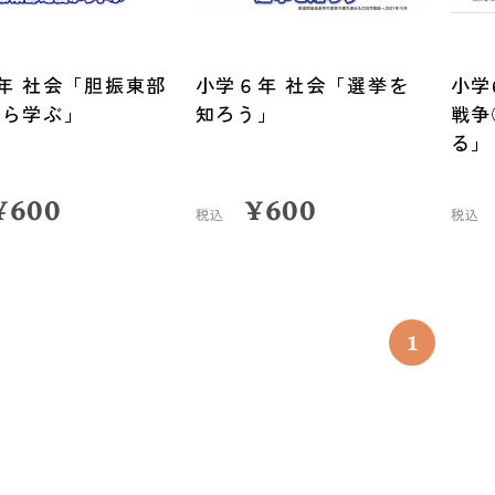
年 社会「胆振東部
小学６年 社会「選挙を
小学
から学ぶ」
知ろう」
戦争
る」
¥
600
¥
600
税込
税込
1