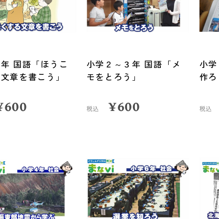
年 国語「ほうこ
小学２～３年 国語「メ
小学
る文章を書こう」
モをとろう」
作ろ
¥
600
¥
600
税込
税込