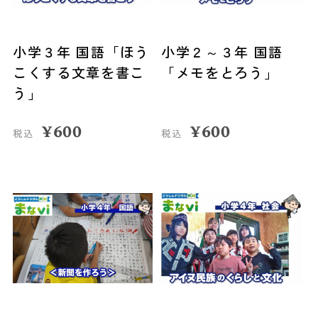
小学３年 国語「ほう
小学２～３年 国語
こくする文章を書こ
「メモをとろう」
う」
¥
600
¥
600
税込
税込