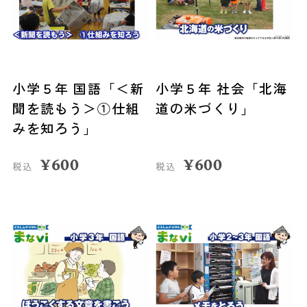
小学５年 国語「＜新
小学５年 社会「北海
聞を読もう＞①仕組
道の米づくり」
みを知ろう」
¥
600
¥
600
税込
税込