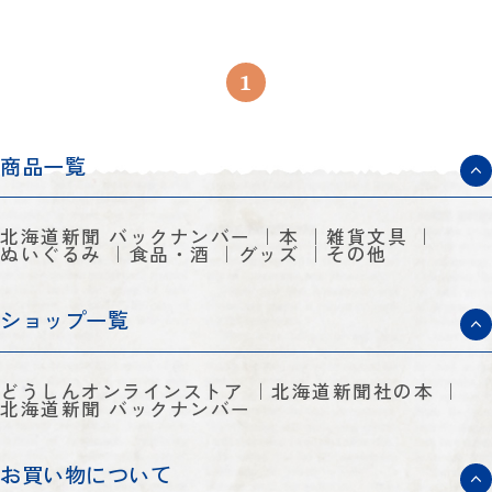
1
商品一覧
北海道新聞 バックナンバー
本
雑貨文具
ぬいぐるみ
食品・酒
グッズ
その他
ショップ一覧
どうしんオンラインストア
北海道新聞社の本
北海道新聞 バックナンバー
お買い物について