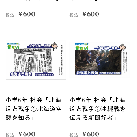
¥
600
¥
600
税込
税込
小学6年 社会「北海
小学6年 社会「北海
道と戦争①北海道空
道と戦争②沖縄戦を
襲を知る」
伝える新聞記者」
¥
600
¥
600
税込
税込