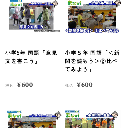
小学5年 国語「意見
小学５年 国語「＜新
文を書こう」
聞を読もう＞②比べ
てみよう」
¥
600
¥
600
税込
税込