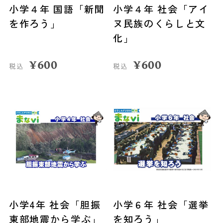
小学４年 国語「新聞
小学４年 社会「アイ
を作ろう」
ヌ民族のくらしと文
化」
¥
600
¥
600
税込
税込
小学4年 社会「胆振
小学６年 社会「選挙
東部地震から学ぶ」
を知ろう」