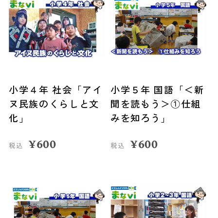
小学４年 社会「アイ
小学５年 国語「＜新
ヌ民族のくらしと文
聞を読もう＞①仕組
化」
みを知ろう」
¥
600
¥
600
税込
税込