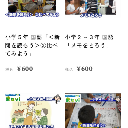
小学５年 国語「＜新
小学２～３年 国語
聞を読もう＞②比べ
「メモをとろう」
てみよう」
¥
600
¥
600
税込
税込