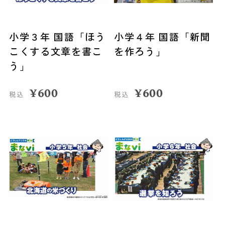
小学３年 国語「ほう
小学４年 国語「新聞
こくする文章を書こ
を作ろう」
う」
¥
600
¥
600
税込
税込