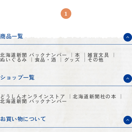
1
商品一覧
北海道新聞 バックナンバー
本
雑貨文具
ぬいぐるみ
食品・酒
グッズ
その他
ショップ一覧
どうしんオンラインストア
北海道新聞社の本
北海道新聞 バックナンバー
お買い物について