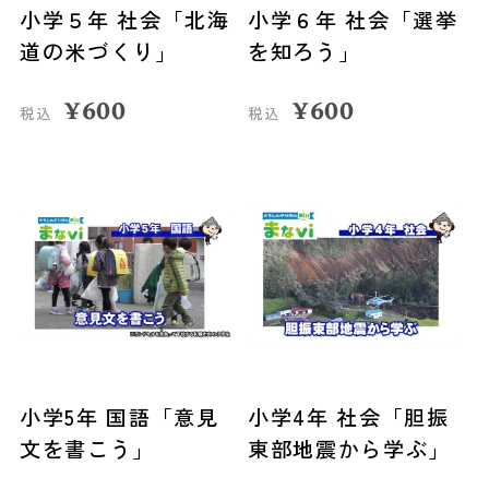
小学５年 社会「北海
小学６年 社会「選挙
道の米づくり」
を知ろう」
¥
600
¥
600
税込
税込
小学5年 国語「意見
小学4年 社会「胆振
文を書こう」
東部地震から学ぶ」