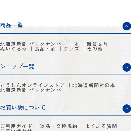
商品一覧
北海道新聞 バックナンバー
本
雑貨文具
ぬいぐるみ
食品・酒
グッズ
その他
ショップ一覧
どうしんオンラインストア
北海道新聞社の本
北海道新聞 バックナンバー
お買い物について
ご利用ガイド
返品・交換規約
よくある質問
お問い合わせ