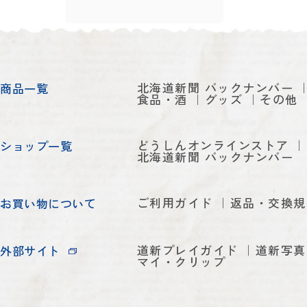
北海道新聞 バックナンバー
商品一覧
食品・酒
グッズ
その他
どうしんオンラインストア
ショップ一覧
北海道新聞 バックナンバー
ご利用ガイド
返品・交換規
お買い物について
道新プレイガイド
道新写真
外部サイト
マイ・クリップ