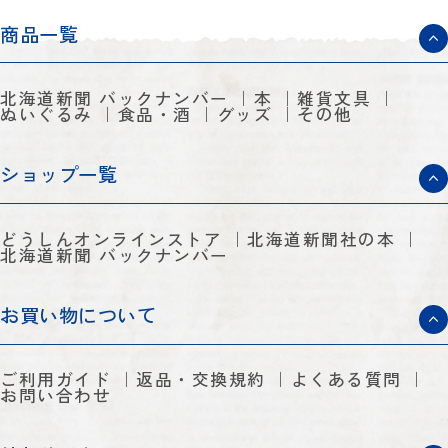
商品一覧
北海道新聞 バックナンバー
本
雑貨文具
ぬいぐるみ
食品・酒
グッズ
その他
ショップ一覧
どうしんオンラインストア
北海道新聞社の本
北海道新聞 バックナンバー
お買い物について
ご利用ガイド
返品・交換規約
よくある質問
お問い合わせ