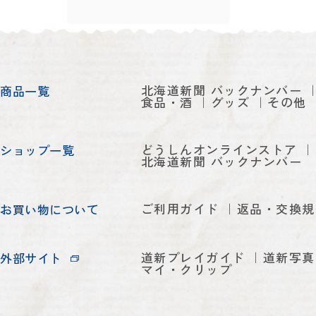
北海道新聞 バックナンバー
商品一覧
食品・酒
グッズ
その他
どうしんオンラインストア
ショップ一覧
北海道新聞 バックナンバー
ご利用ガイド
返品・交換規
お買い物について
道新プレイガイド
道新写真
外部サイト
マイ・クリップ