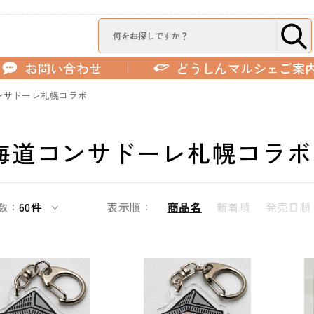
お問い合わせ
どうしんマルシェご案
ンサドーレ札幌コラボ
海道コンサドーレ札幌コラボ
数：
60件
表示順：
商品名
新着順
発売日順