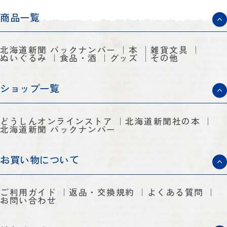
商品一覧
北海道新聞 バックナンバー
本
雑貨文具
ぬいぐるみ
食品・酒
グッズ
その他
ショップ一覧
どうしんオンラインストア
北海道新聞社の本
北海道新聞 バックナンバー
お買い物について
ご利用ガイド
返品・交換規約
よくある質問
お問い合わせ