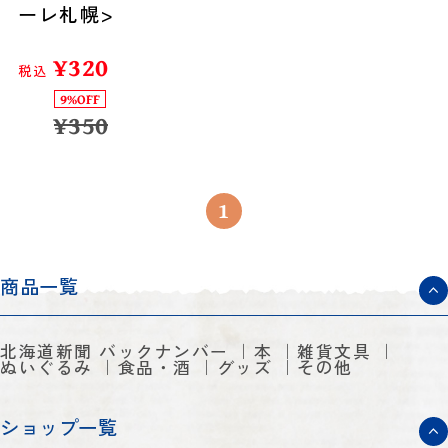
ーレ札幌>
¥
320
税込
9%OFF
¥
350
1
商品一覧
北海道新聞 バックナンバー
本
雑貨文具
ぬいぐるみ
食品・酒
グッズ
その他
ショップ一覧