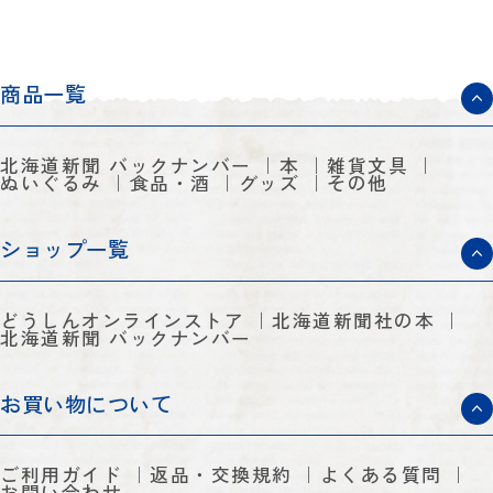
商品一覧
北海道新聞 バックナンバー
本
雑貨文具
ぬいぐるみ
食品・酒
グッズ
その他
ショップ一覧
どうしんオンラインストア
北海道新聞社の本
北海道新聞 バックナンバー
お買い物について
ご利用ガイド
返品・交換規約
よくある質問
お問い合わせ