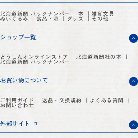
北海道新聞 バックナンバー
本
雑貨文具
ぬいぐるみ
食品・酒
グッズ
その他
ショップ一覧
どうしんオンラインストア
北海道新聞社の本
北海道新聞 バックナンバー
お買い物について
ご利用ガイド
返品・交換規約
よくある質問
お問い合わせ
外部サイト