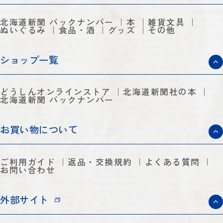
北海道新聞 バックナンバー
本
雑貨文具
ぬいぐるみ
食品・酒
グッズ
その他
ショップ一覧
どうしんオンラインストア
北海道新聞社の本
北海道新聞 バックナンバー
お買い物について
ご利用ガイド
返品・交換規約
よくある質問
お問い合わせ
外部サイト