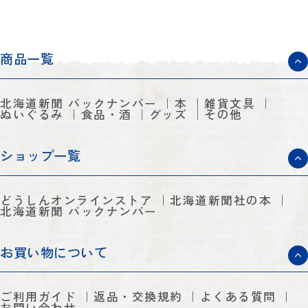
商品一覧
北海道新聞 バックナンバー
本
雑貨文具
ぬいぐるみ
食品・酒
グッズ
その他
ショップ一覧
どうしんオンラインストア
北海道新聞社の本
北海道新聞 バックナンバー
お買い物について
ご利用ガイド
返品・交換規約
よくある質問
お問い合わせ