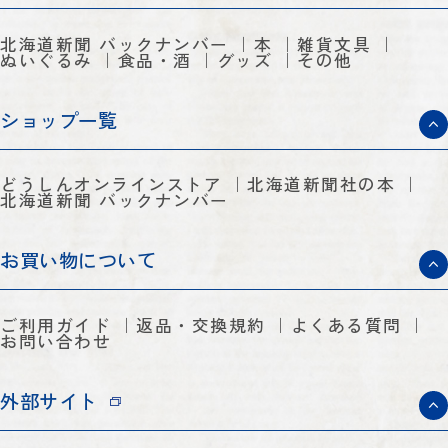
北海道新聞 バックナンバー
本
雑貨文具
ぬいぐるみ
食品・酒
グッズ
その他
ショップ一覧
どうしんオンラインストア
北海道新聞社の本
北海道新聞 バックナンバー
お買い物について
ご利用ガイド
返品・交換規約
よくある質問
お問い合わせ
外部サイト