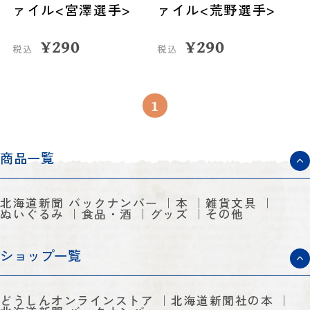
ァイル<宮澤選手>
ァイル<荒野選手>
¥
290
¥
290
税込
税込
1
商品一覧
北海道新聞 バックナンバー
本
雑貨文具
ぬいぐるみ
食品・酒
グッズ
その他
ショップ一覧
どうしんオンラインストア
北海道新聞社の本