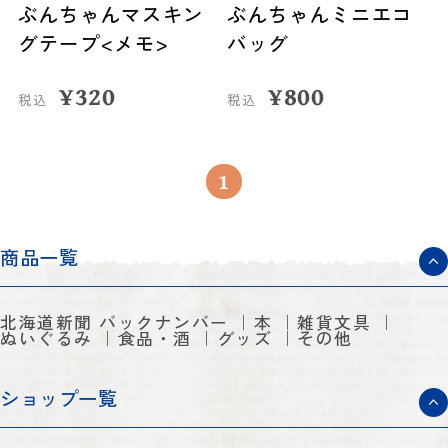
ぶんちゃんマスキン
ぶんちゃんミニエコ
グテープ<メモ>
バッグ
¥
320
¥
800
税込
税込
1
商品一覧
北海道新聞 バックナンバー
本
雑貨文具
ぬいぐるみ
食品・酒
グッズ
その他
ショップ一覧