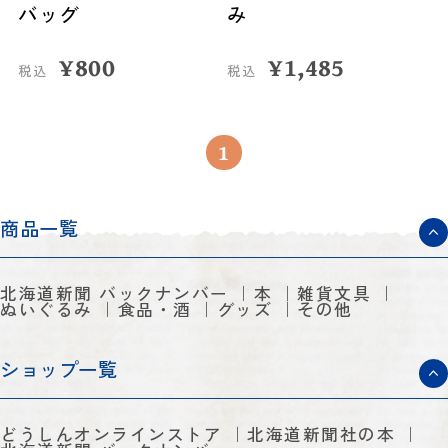
バッグ
み
¥
800
¥
1,485
税込
税込
1
商品一覧
北海道新聞 バックナンバー
本
雑貨文具
ぬいぐるみ
食品・酒
グッズ
その他
ショップ一覧
どうしんオンラインストア
北海道新聞社の本