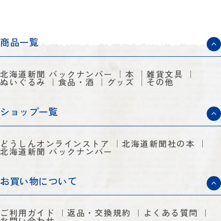
商品一覧
北海道新聞 バックナンバー
本
雑貨文具
ぬいぐるみ
食品・酒
グッズ
その他
ショップ一覧
どうしんオンラインストア
北海道新聞社の本
北海道新聞 バックナンバー
お買い物について
ご利用ガイド
返品・交換規約
よくある質問
お問い合わせ