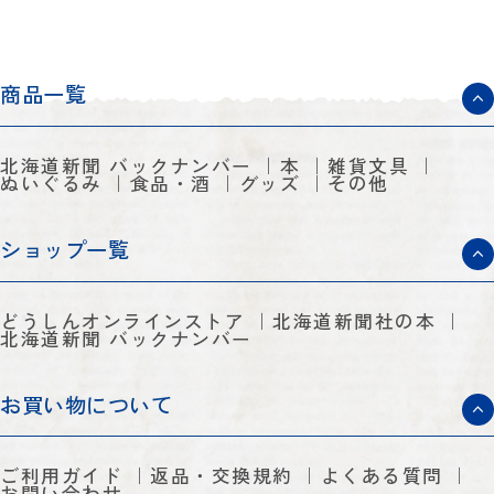
商品一覧
北海道新聞 バックナンバー
本
雑貨文具
ぬいぐるみ
食品・酒
グッズ
その他
ショップ一覧
どうしんオンラインストア
北海道新聞社の本
北海道新聞 バックナンバー
お買い物について
ご利用ガイド
返品・交換規約
よくある質問
お問い合わせ