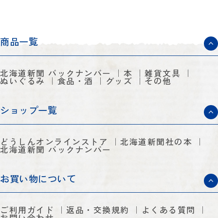
商品一覧
北海道新聞 バックナンバー
本
雑貨文具
ぬいぐるみ
食品・酒
グッズ
その他
ショップ一覧
どうしんオンラインストア
北海道新聞社の本
北海道新聞 バックナンバー
お買い物について
ご利用ガイド
返品・交換規約
よくある質問
お問い合わせ