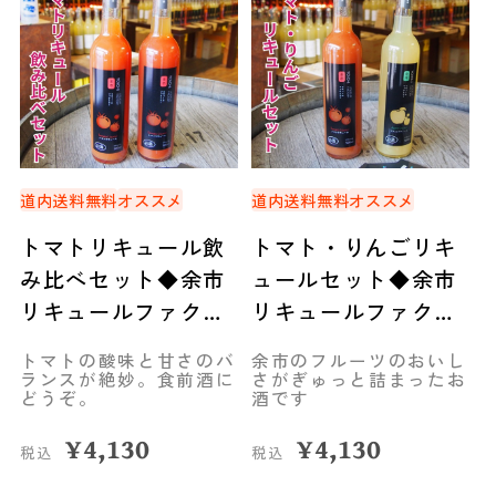
道内送料無料
オススメ
道内送料無料
オススメ
トマトリキュール飲
トマト・りんごリキ
み比べセット◆余市
ュールセット◆余市
リキュールファクト
リキュールファクト
リー
リー
トマトの酸味と甘さのバ
余市のフルーツのおいし
ランスが絶妙。食前酒に
さがぎゅっと詰まったお
どうぞ。
酒です
¥
4,130
¥
4,130
税込
税込