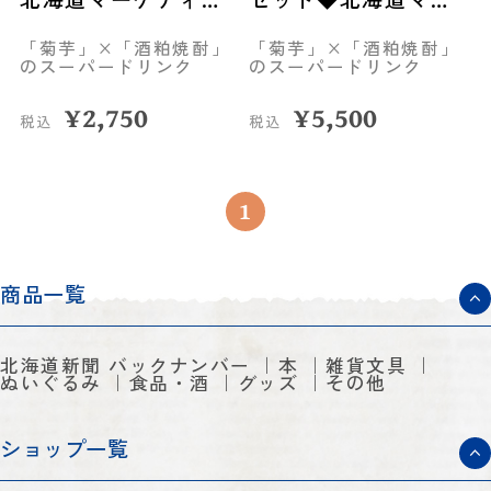
グ総研（札幌）
ケティング総研（札
「菊芋」×「酒粕焼酎」
「菊芋」×「酒粕焼酎」
幌）
のスーパードリンク
のスーパードリンク
¥
2,750
¥
5,500
税込
税込
1
商品一覧
北海道新聞 バックナンバー
本
雑貨文具
ぬいぐるみ
食品・酒
グッズ
その他
ショップ一覧