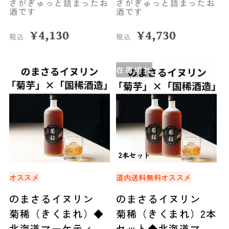
さがぎゅっと詰まったお
さがぎゅっと詰まったお
酒です
酒です
¥
4,130
¥
4,730
税込
税込
在庫切れ
オススメ
道内送料無料
オススメ
のまさるイヌリン
のまさるイヌリン
菊稀（きくまれ）◆
菊稀（きくまれ）2本
北海道マーケティン
セット◆北海道マー