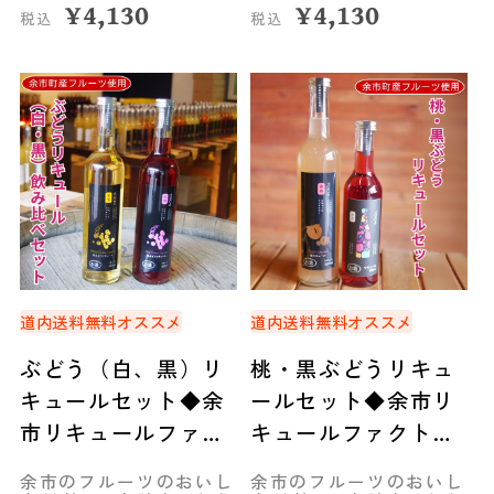
¥
4,130
¥
4,130
税込
税込
道内送料無料
オススメ
道内送料無料
オススメ
ぶどう（白、黒）リ
桃・黒ぶどうリキュ
キュールセット◆余
ールセット◆余市リ
市リキュールファク
キュールファクトリ
トリー
ー
余市のフルーツのおいし
余市のフルーツのおいし