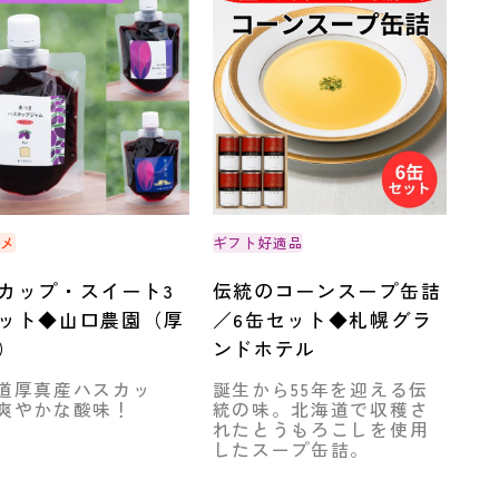
スメ
ギフト好適品
カップ・スイート3
伝統のコーンスープ缶詰
ット◆山口農園（厚
／6缶セット◆札幌グラ
）
ンドホテル
道厚真産ハスカッ
誕生から55年を迎える伝
爽やかな酸味！
統の味。北海道で収穫さ
れたとうもろこしを使用
したスープ缶詰。