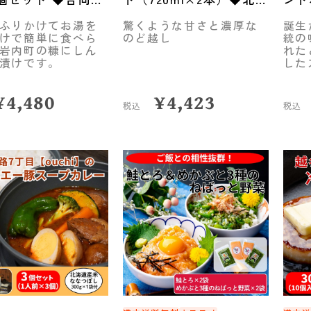
わない前浜市場
道アグリマート
ふりかけてお湯を
驚くような甘さと濃厚な
誕生
けで簡単に食べら
のど越し
統の
岩内町の糠にしん
れた
漬けです。
した
¥
4,480
¥
4,423
税込
税込