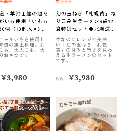
送料無料
オススメ
道・羊蹄山麓の越冬
幻の玉ねぎ「札幌黄」ね
がいも使用「いもも
りこみ生ラーメン6袋12
30個（10個入×3
食特別セット◆北海道メ
◆共栄水産
ンフーズ
じゃがいもを使用し
生なのにレンジで美味し
海道の郷土料理。お
い！幻の玉ねぎ「札幌
にも、大人にも、大
黄」の甘みと旨さを味わ
のおやつです。
える生ラーメンのセット
です。
¥
3,980
¥
3,980
税込