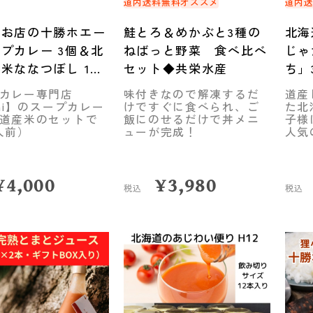
メ
道内送料無料
オススメ
道内
のお店の十勝ホエー
鮭とろ＆めかぶと3種の
北海
プカレー 3個＆北
ねばっと野菜 食べ比べ
じゃ
米ななつぼし 1袋
セット◆共栄水産
ち」
ト
袋）
カレー専門店
味付きなので解凍するだ
道産
maCREATIVE
chi】のスープカレー
けですぐに食べられ、ご
た北
道産米のセットで
飯にのせるだけで丼メニ
子様
人前）
ューが完成！
人気
¥
4,000
¥
3,980
税込
税込