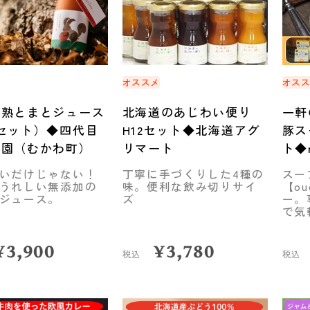
オススメ
オス
完熟とまとジュース
北海道のあじわい便り
一軒
セット）◆四代目
H12セット◆北海道アグ
豚ス
農園（むかわ町）
リマート
ト◆m
いだけじゃない！
丁寧に手づくりした4種の
スー
うれしい無添加の
味。便利な飲み切りサイ
【o
ジュース。
ズ
ー。
で気
¥
3,900
¥
3,780
税込
税込