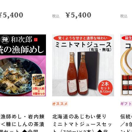
¥
5,400
¥
5,400
税込
税込
メ
オススメ
ギフ
の漁師めし・岩内鰊
北海道のあじわい便り
伝統
郎＜糠にしんの茶漬
ミニトマトジュースセッ
／8
個セット ◆合同会
ト（720ml×2本）◆北海
ンド