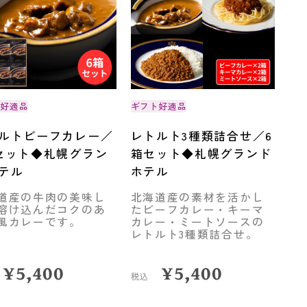
ト好適品
ギフト好適品
ルトビーフカレー／
レトルト3種類詰合せ／6
セット◆札幌グラン
箱セット◆札幌グランド
テル
ホテル
道産の牛肉の美味し
北海道産の素材を活かし
溶け込んだコクのあ
たビーフカレー・キーマ
風カレーです。
カレー・ミートソースの
レトルト3種類詰合せ。
¥
5,400
¥
5,400
税込