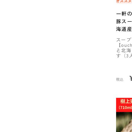
オスス
一軒
豚スー
海道産
セッ
スープ
◆mam
【ou
と北海
す（3
税込