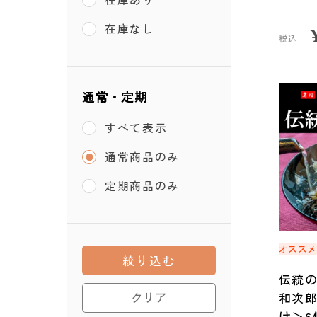
在庫なし
税込
通常・定期
すべて表示
通常商品のみ
定期商品のみ
オスス
絞り込む
伝統
和次
クリア
け＞6