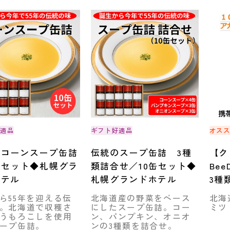
好適品
ギフト好適品
オス
のコーンスープ缶詰
伝統のスープ缶詰 3種
【ク
缶セット◆札幌グラ
類詰合せ／10缶セット◆
Be
ホテル
札幌グランドホテル
3種
樹・
ら55年を迎える伝
北海道産の野菜をベース
北海
川市
。北海道で収穫さ
にしたスープ缶詰。コー
ミツ
うもろこしを使用
ン、パンプキン、オニオ
ープ缶詰。
ンの3種類を詰合せ。