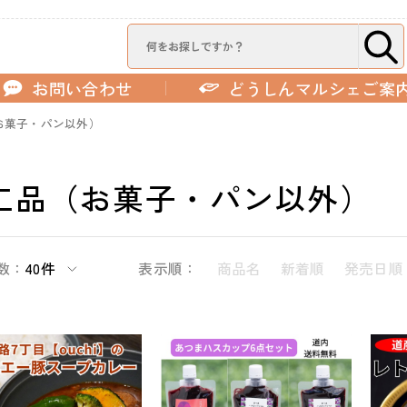
お問い合わせ
どうしんマルシェご案
お菓子・パン以外）
工品（お菓子・パン以外）
数：
40件
表示順：
商品名
新着順
発売日順