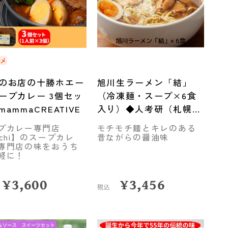
スメ
のお店の十勝ホエー
旭川生ラーメン「結」
ープカレー 3個セッ
（冷凍麺・スープ×6食
ammaCREATIVE
入り）◆人考研（札幌
市）
プカレー専門店
モチモチ麺とキレのある
uchi】のスープカレ
昔ながらの醤油味
専門店の味をおうち
軽に！
¥
3,600
¥
3,456
税込