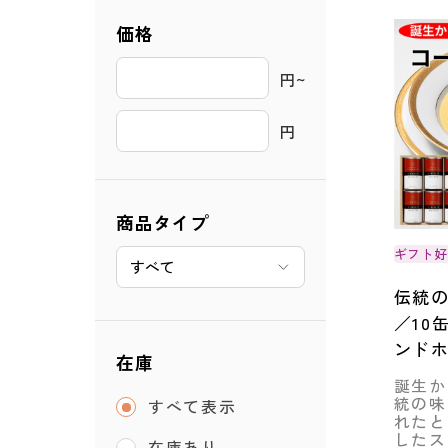
価格
円~ 
円
商品タイプ
ギフト
伝統
／10
ンド
在庫
誕生か
統の味
すべて表示
れたと
したス
在庫あり