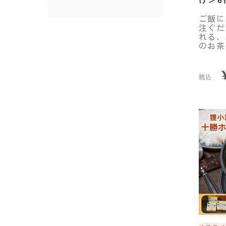
社い
ご飯に
注ぐだ
れる、
のお茶
税込