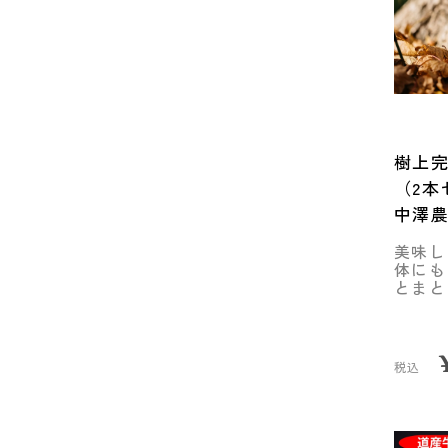
樹上
（2本
中澤
美味し
体にも
とまと
税込