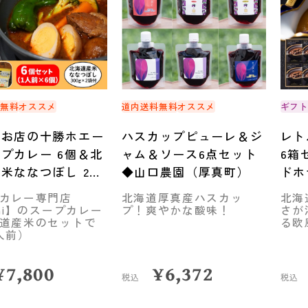
料無料
オススメ
道内送料無料
オススメ
ギフ
のお店の十勝ホエー
ハスカップピューレ＆ジ
レト
プカレー 6個＆北
ャム＆ソース6点セット
6箱
米ななつぼし 2袋
◆山口農園（厚真町）
ドホ
ト
カレー専門店
北海道厚真産ハスカッ
北海
maCREATIVE
chi】のスープカレー
プ！爽やかな酸味！
さが
道産米のセットで
る欧
人前）
¥
7,800
¥
6,372
税込
税込