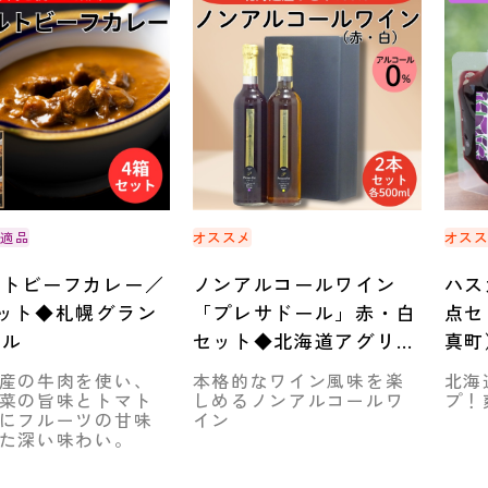
好適品
オススメ
オス
ルトビーフカレー／
ノンアルコールワイン
ハス
ット◆札幌グラン
「プレサドール」赤・白
点セ
テル
セット◆北海道アグリマ
真町
ート
産の牛肉を使い、
本格的なワイン風味を楽
北海
菜の旨味とトマト
しめるノンアルコールワ
プ！
にフルーツの甘味
イン
た深い味わい。