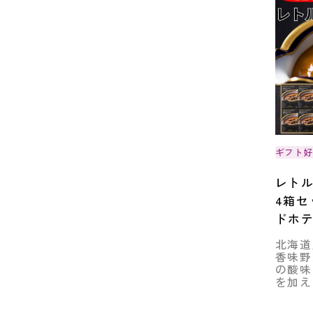
ギフト
レト
4箱セ
ドホ
北海道
香味野
の酸味
を加え