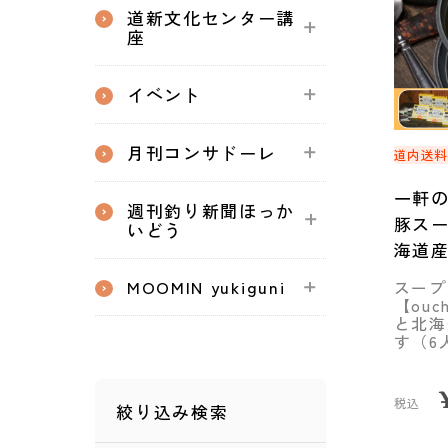
道新文化センター講
座
イベント
月刊コンサドーレ
道内送
一軒
週刊釣り新聞ほっか
豚スー
いどう
海道産
セッ
MOOMIN yukiguni
スープ
◆mam
【ou
と北海
す（6
税込
絞り込み検索