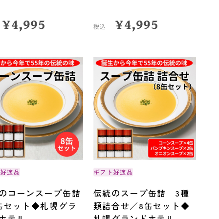
¥
4,995
¥
4,995
税込
ト好適品
ギフト好適品
のコーンスープ缶詰
伝統のスープ缶詰 3種
缶セット◆札幌グラ
類詰合せ／8缶セット◆
ホテル
札幌グランドホテル