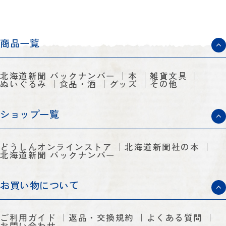
商品一覧
北海道新聞 バックナンバー
本
雑貨文具
ぬいぐるみ
食品・酒
グッズ
その他
ショップ一覧
どうしんオンラインストア
北海道新聞社の本
北海道新聞 バックナンバー
お買い物について
ご利用ガイド
返品・交換規約
よくある質問
お問い合わせ