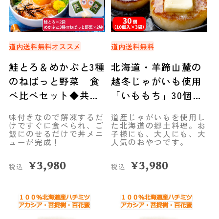
道内送料無料
オススメ
道内送料無料
鮭とろ＆めかぶと3種
北海道・羊蹄山麓の
のねばっと野菜 食
越冬じゃがいも使用
べ比べセット◆共栄
「いももち」30個
水産
（10個入×3袋）◆共
味付きなので解凍するだ
道産じゃがいもを使用し
栄水産
けですぐに食べられ、ご
た北海道の郷土料理。お
飯にのせるだけで丼メニ
子様にも、大人にも、大
ューが完成！
人気のおやつです。
¥
3,980
¥
3,980
税込
税込