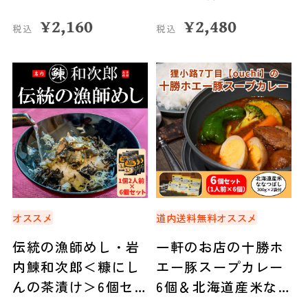
¥
2,160
¥
2,480
税込
税込
オススメ
道内送料無料
オススメ
伝統の漁師めし・岩
一軒のお店の十勝ホ
内鰊和次郎＜糠にし
エー豚スープカレー
んの茶漬け＞6個セ
6個＆北海道産米な
ット ◆合同会社いわ
なつぼし 2袋 セット