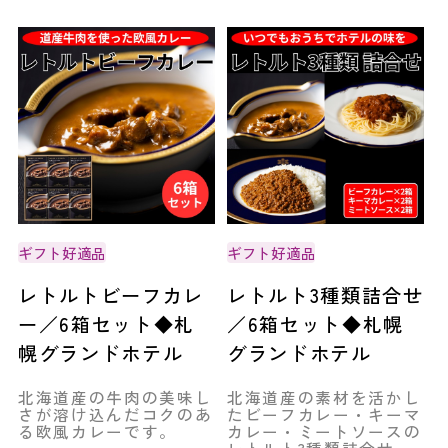
ギフト好適品
ギフト好適品
レトルトビーフカレ
レトルト3種類詰合せ
ー／6箱セット◆札
／6箱セット◆札幌
幌グランドホテル
グランドホテル
北海道産の牛肉の美味し
北海道産の素材を活かし
さが溶け込んだコクのあ
たビーフカレー・キーマ
る欧風カレーです。
カレー・ミートソースの