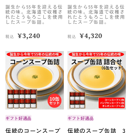
誕生から55年を迎える伝
誕生から55年を迎える伝
統の味。北海道で収穫さ
統の味。北海道で収穫さ
れたとうもろこしを使用
れたとうもろこしを使用
したスープ缶詰。
したスープ缶詰。
¥
3,240
¥
4,320
税込
税込
ギフト好適品
ギフト好適品
伝統のコーンスープ
伝統のスープ缶詰 3