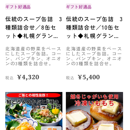
ギフト好適品
ギフト好適品
伝統のスープ缶詰 3
伝統のスープ缶詰 3
種類詰合せ／8缶セ
種類詰合せ／10缶セ
ット◆札幌グランド
ット◆札幌グランド
ホテル
ホテル
北海道産の野菜をベース
北海道産の野菜をベース
にしたスープ缶詰。コー
にしたスープ缶詰。コー
ン、パンプキン、オニオ
ン、パンプキン、オニオ
ンの3種類を詰合せ。
ンの3種類を詰合せ。
¥
4,320
¥
5,400
税込
税込