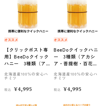
オススメ
オススメ
【クリックポスト専
BeeDoクイックハニ
用】BeeDoクイック
ー 3種類（アカシ
ハニー 3種類（アカ
ア・菩提樹・百花
シア・菩提樹・百花
蜜）セット◆旭川市
北海道産100％の安心ハ
北海道産100％の安心ハ
蜜）セット◆旭川市
チミツ
チミツ
¥
4,995
¥
4,995
税込
税込