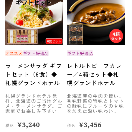
オススメ
ギフト好適品
ギフト好適品
ラーメンサラダ ギフ
レトルトビーフカレ
トセット（6食）◆
ー／4箱セット◆札
札幌グランドホテル
幌グランドホテル
札幌グランドホテル発
北海道産の牛肉を使い、
祥、北海道のご当地グル
香味野菜の旨味とトマト
メ・ラーメンサラダ。ご
の酸味にフルーツの甘味
家庭でお楽しみ下さい。
を加えた深い味わい。
¥
3,240
¥
3,456
税込
税込