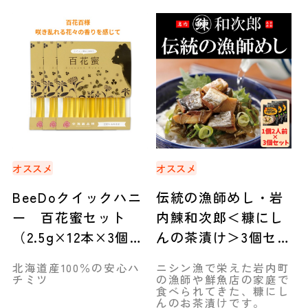
オススメ
オススメ
BeeDoクイックハニ
伝統の漁師めし・岩
ー 百花蜜セット
内鰊和次郎＜糠にし
（2.5g×12本×3個）
んの茶漬け＞3個セッ
◆旭川市
ト ◆合同会社いわな
北海道産100％の安心ハ
ニシン漁で栄えた岩内町
い前浜市場
チミツ
の漁師や鮮魚店の家庭で
食べられてきた、糠にし
んのお茶漬けです。