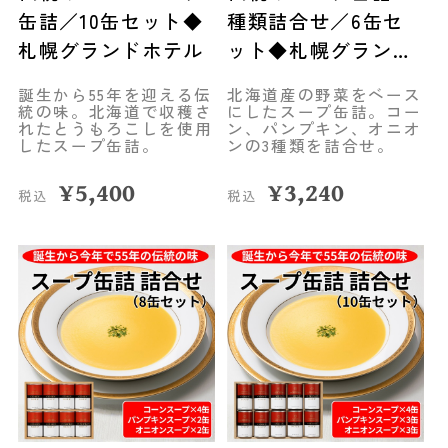
缶詰／10缶セット◆
種類詰合せ／6缶セ
札幌グランドホテル
ット◆札幌グランド
ホテル
誕生から55年を迎える伝
北海道産の野菜をベース
統の味。北海道で収穫さ
にしたスープ缶詰。コー
れたとうもろこしを使用
ン、パンプキン、オニオ
したスープ缶詰。
ンの3種類を詰合せ。
¥
5,400
¥
3,240
税込
税込