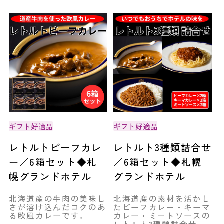
ギフト好適品
ギフト好適品
レトルトビーフカレ
レトルト3種類詰合せ
ー／6箱セット◆札
／6箱セット◆札幌
幌グランドホテル
グランドホテル
北海道産の牛肉の美味し
北海道産の素材を活かし
さが溶け込んだコクのあ
たビーフカレー・キーマ
る欧風カレーです。
カレー・ミートソースの