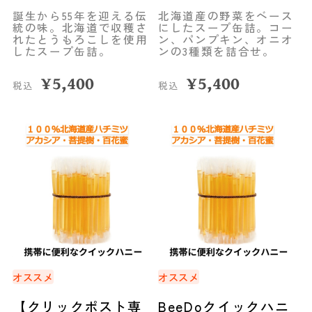
ホテル
誕生から55年を迎える伝
北海道産の野菜をベース
統の味。北海道で収穫さ
にしたスープ缶詰。コー
れたとうもろこしを使用
ン、パンプキン、オニオ
したスープ缶詰。
ンの3種類を詰合せ。
¥
5,400
¥
5,400
税込
税込
オススメ
オススメ
【クリックポスト専
BeeDoクイックハニ