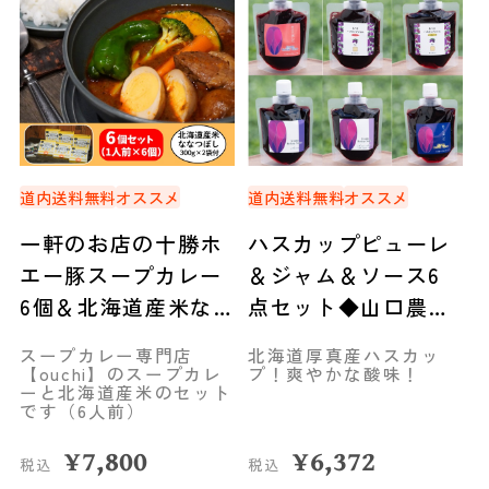
道内送料無料
オススメ
道内送料無料
オススメ
一軒のお店の十勝ホ
ハスカップピューレ
エー豚スープカレー
＆ジャム＆ソース6
6個＆北海道産米な
点セット◆山口農園
なつぼし 2袋 セット
（厚真町）
スープカレー専門店
北海道厚真産ハスカッ
◆mammaCREATIVE
【ouchi】のスープカレ
プ！爽やかな酸味！
ーと北海道産米のセット
です（6人前）
¥
7,800
¥
6,372
税込
税込