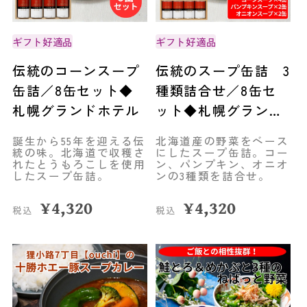
ギフト好適品
ギフト好適品
伝統のコーンスープ
伝統のスープ缶詰 3
缶詰／8缶セット◆
種類詰合せ／8缶セ
札幌グランドホテル
ット◆札幌グランド
ホテル
誕生から55年を迎える伝
北海道産の野菜をベース
統の味。北海道で収穫さ
にしたスープ缶詰。コー
れたとうもろこしを使用
ン、パンプキン、オニオ
したスープ缶詰。
ンの3種類を詰合せ。
¥
4,320
¥
4,320
税込
税込