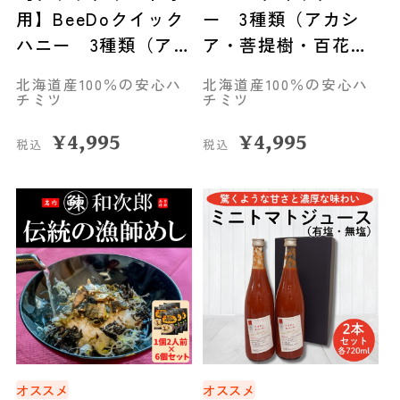
用】BeeDoクイック
ー 3種類（アカシ
ハニー 3種類（アカ
ア・菩提樹・百花
シア・菩提樹・百花
蜜）セット◆旭川市
北海道産100％の安心ハ
北海道産100％の安心ハ
蜜）セット◆旭川市
チミツ
チミツ
¥
4,995
¥
4,995
税込
税込
オススメ
オススメ