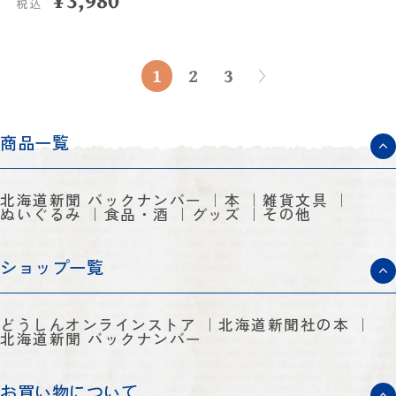
税込
1
2
3
商品一覧
北海道新聞 バックナンバー
本
雑貨文具
ぬいぐるみ
食品・酒
グッズ
その他
ショップ一覧
どうしんオンラインストア
北海道新聞社の本
北海道新聞 バックナンバー
お買い物について