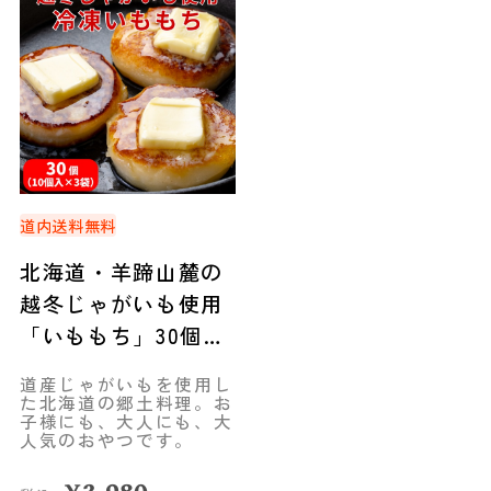
道内送料無料
北海道・羊蹄山麓の
越冬じゃがいも使用
「いももち」30個
（10個入×3袋）◆共
道産じゃがいもを使用し
栄水産
た北海道の郷土料理。お
子様にも、大人にも、大
人気のおやつです。
¥
3,980