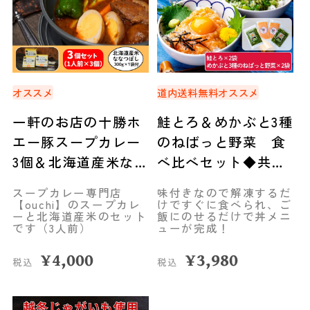
オススメ
道内送料無料
オススメ
一軒のお店の十勝ホ
鮭とろ＆めかぶと3種
エー豚スープカレー
のねばっと野菜 食
3個＆北海道産米なな
べ比べセット◆共栄
つぼし 1袋 セット
水産
スープカレー専門店
味付きなので解凍するだ
◆mammaCREATIVE
【ouchi】のスープカレ
けですぐに食べられ、ご
ーと北海道産米のセット
飯にのせるだけで丼メニ
です（3人前）
ューが完成！
¥
4,000
¥
3,980
税込
税込