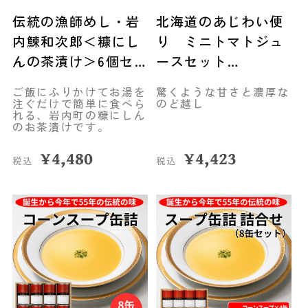
伝統の漁師めし・岩
北海道のあじわい便
内鰊和次郎＜糠にし
り ミニトマトジュ
んの茶漬け＞6個セ
ースセット
ット ◆合同会社いわ
（720ml×2本）◆北
ご飯にふりかけてお湯を
驚くような甘さと濃厚な
ない前浜市場
海道アグリマート
注ぐだけで簡単に食べら
のど越し
れる、岩内町の糠にしん
のお茶漬けです。
¥
4,480
¥
4,423
税込
税込