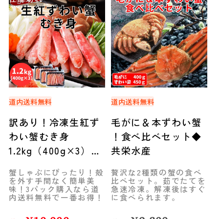
道内送料無料
道内送料無料
訳あり！冷凍生紅ず
毛がに＆本ずわい蟹
わい蟹むき身
！食べ比べセット◆
1.2kg（400g×3）＜
共栄水産
総重量500g×3＞◆
蟹しゃぶにぴったり！殻
贅沢な2種類の蟹の食べ
共栄水産
を外す手間なく簡単美
比べセット。茹でたてを
味！3パック購入なら道
急速冷凍。解凍後はすぐ
内送料無料で一番お得！
に食べられます。