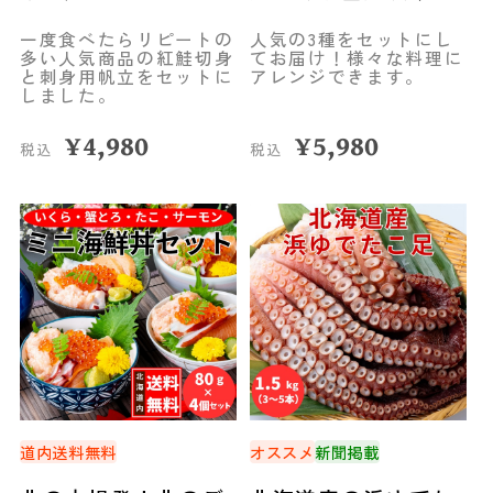
栄水産
一度食べたらリピートの
人気の3種をセットにし
多い人気商品の紅鮭切身
てお届け！様々な料理に
と刺身用帆立をセットに
アレンジできます。
しました。
¥
4,980
¥
5,980
税込
税込
道内送料無料
オススメ
新聞掲載