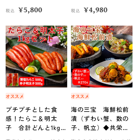
¥
5,800
¥
4,980
税込
税込
オススメ
オススメ
プチプチとした食
海の三宝 海鮮松前
感！たらこ＆明太
漬（ずわい蟹、数の
子 合計どんと1kg！
子、帆立）◆共栄水
◆共栄水産
産