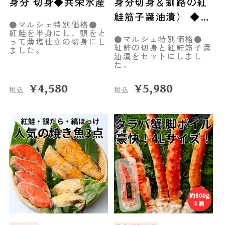
身分 切身◆共栄水産
身分切身＆釧路の紅
鮭筋子醤油漬） ◆共
●マルシェ特別価格●
栄水産
紅鮭を半身にし、頭をと
●マルシェ特別価格●
って薄塩仕立の切身にし
紅鮭の切身と紅鮭筋子醤
ました。
油漬をセットにしまし
た。
¥
4,580
¥
5,980
税込
税込