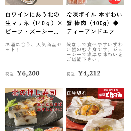
白ワインにあう北の
冷凍ボイル 本ずわい
生マリネ（140ｇ）×
蟹 棒肉（400g）◆
ビーフ・ズーシー
ディーアンドエフ
（200g）セット◆中
お酒に合う、人気商品セ
殻なしで食べやすいずわ
井英策商店(伊達市)
ット！
い蟹のむき身です。ジュ
ーシーで濃厚な味わいを
ご堪能下さい。
¥
6,200
¥
4,212
税込
税込
在庫切れ