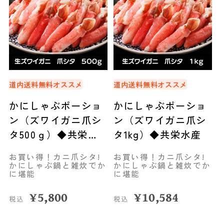
道内送料無料
オススメ
道内送料無料
オススメ
かにしゃぶポーショ
かにしゃぶポーショ
ン（ズワイガニ爪シ
ン（ズワイガニ爪シ
タ500ｇ）◆共栄水
タ1kg）◆共栄水産
産
お買い得！カニ爪シタ!
お買い得！カニ爪シタ!
かにしゃぶ鍋と雑炊でか
かにしゃぶ鍋と雑炊でか
に堪能
に堪能
¥
5,800
¥
10,584
税込
税込