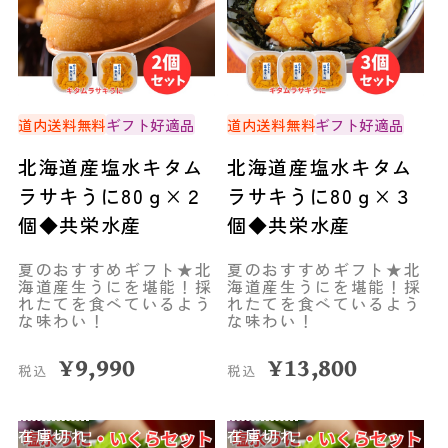
道内送料無料
ギフト好適品
道内送料無料
ギフト好適品
北海道産塩水キタム
北海道産塩水キタム
ラサキうに80ｇ×２
ラサキうに80ｇ×３
個◆共栄水産
個◆共栄水産
夏のおすすめギフト★北
夏のおすすめギフト★北
海道産生うにを堪能！採
海道産生うにを堪能！採
れたてを食べているよう
れたてを食べているよう
な味わい！
な味わい！
¥
9,990
¥
13,800
税込
税込
在庫切れ
在庫切れ