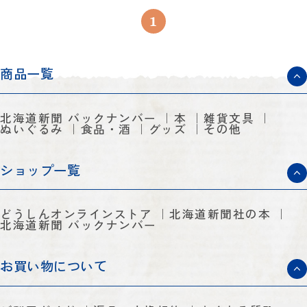
1
商品一覧
北海道新聞 バックナンバー
本
雑貨文具
ぬいぐるみ
食品・酒
グッズ
その他
ショップ一覧
どうしんオンラインストア
北海道新聞社の本
北海道新聞 バックナンバー
お買い物について