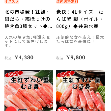
オススメ
道内送料無料
北の市場発！紅鮭・
豪快！4Lサイズ た
銀だら・縞ほっけの
らば蟹 脚（ボイル・
焼き魚3種セット◆共
800g）◆共栄水産
栄水産
人気の焼き魚3種類をセ
圧倒的な食べ応え！極太
ットにしてお届けしま
たらば蟹を豪快に！
す。
¥
4,380
¥
9,800
税込
税込