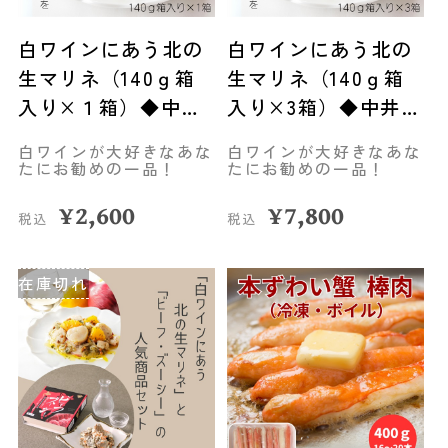
白ワインにあう北の
白ワインにあう北の
生マリネ（140ｇ箱
生マリネ（140ｇ箱
入り×１箱）◆中井
入り×3箱）◆中井英
英策商店（伊達市）
策商店(伊達市)
白ワインが大好きなあな
白ワインが大好きなあな
たにお勧めの一品！
たにお勧めの一品！
¥
2,600
¥
7,800
税込
税込
在庫切れ