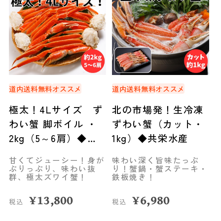
道内送料無料
オススメ
道内送料無料
オススメ
極太！4Lサイズ ず
北の市場発！生冷凍
わい蟹 脚ボイル ・
ずわい蟹（カット・
2kg（5～6肩）◆共
1kg）◆共栄水産
栄水産
甘くてジューシー！身が
味わい深く旨味たっぷ
ぷりっぷり、味わい抜
り！蟹鍋・蟹ステーキ・
群、極太ズワイ蟹！
鉄板焼き！
¥
13,800
¥
6,980
税込
税込