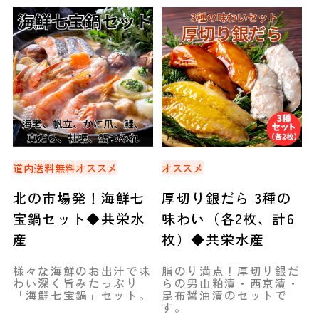
道内送料無料
オススメ
オススメ
北の市場発！海鮮七
厚切り銀だら 3種の
宝鍋セット◆共栄水
味わい（各2枚、計6
産
枚）◆共栄水産
様々な海鮮のお出汁で味
脂のり満点！厚切り銀だ
わい深く旨みたっぷり
らの男山粕漬・西京漬・
「海鮮七宝鍋」セット。
昆布醤油漬のセットで
す。