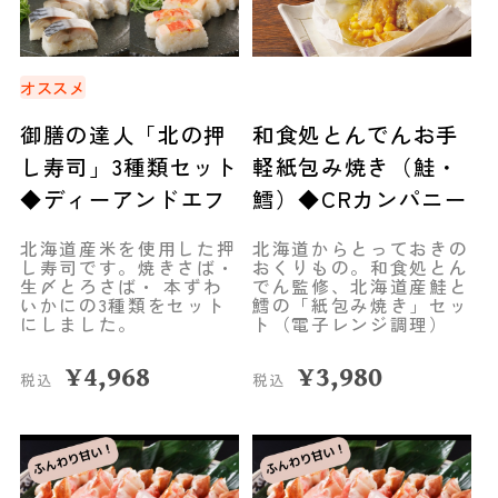
オススメ
御膳の達人「北の押
和食処とんでんお手
し寿司」3種類セット
軽紙包み焼き（鮭・
◆ディーアンドエフ
鱈）◆CRカンパニー
北海道産米を使用した押
北海道からとっておきの
し寿司です。焼きさば・
おくりもの。和食処とん
生〆とろさば・ 本ずわ
でん監修、北海道産鮭と
いかにの3種類をセット
鱈の「紙包み焼き」セッ
にしました。
ト（電子レンジ調理）
¥
4,968
¥
3,980
税込
税込