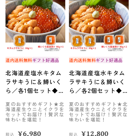
道内送料無料
ギフト好適品
道内送料無料
ギフト好適品
北海道産塩水キタム
北海道産塩水キタム
ラサキうに＆鱒いく
ラサキうに＆鱒いく
ら／各1個セット◆共
ら／各2個セット◆共
栄水産
栄水産
夏のおすすめギフト★北
夏のおすすめギフト★北
海道産生ウニとイクラを
海道産生ウニとイクラを
セットでお届け！贅沢な
セットでお届け！贅沢な
味わいを堪能！
味わいを堪能！
¥
6,980
¥
12,800
税込
税込