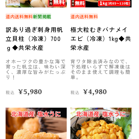
道内送料無料
新聞掲載
道内送料無料
訳あり過ぎ刺身用帆
極大粒むきバナメイ
立貝柱（冷凍）700
エビ（冷凍）1kg◆共
ｇ◆共栄水産
栄水産
オホーツクの豊かな海で
背ワタ除去済みなので、
育った帆立は、味わい深
下処理いらずで解凍後は
く、濃厚な旨みがたっぷ
そのまま使えて調理も簡
り！
単。
¥
5,980
¥
4,980
税込
税込