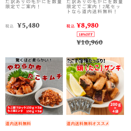
産
産
た訳ありの毛がにを数量
た訳ありの毛がにを数量
限定でご案内！
限定でご案内！2尾セッ
トなら道内送料無料！
¥
5,480
¥
8,980
税込
税込
18%OFF
¥
10,960
在庫切れ
道内送料無料
道内送料無料
オススメ