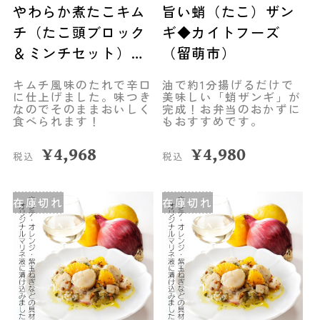
やわらか煮たこキム
旨い蛸（たこ）ザン
チ（たこ頭ブロック
ギ◆カイトフーズ
＆ミンチセット）◆
（留萌市）
カイトフーズ（留萌
キムチ風味のたれで辛口
油で約1分揚げるだけで
市）
に仕上げました。味つき
美味しい「蛸ザンギ」が
なのでそのままおいしく
完成！お弁当のおかずに
食べられます！
もおすすめです。
¥
4,968
¥
4,980
税込
税込
在庫切れ
在庫切れ