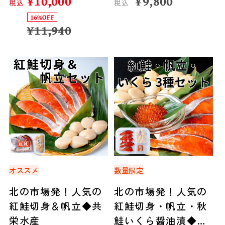
¥
10,000
¥
9,800
税込
税込
16%OFF
¥
11,940
オススメ
数量限定
北の市場発！人気の
北の市場発！人気の
紅鮭切身＆帆立◆共
紅鮭切身・帆立・秋
栄水産
鮭いくら醤油漬◆共