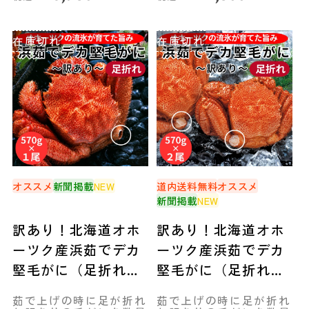
在庫切れ
在庫切れ
オススメ
新聞掲載
NEW
道内送料無料
オススメ
新聞掲載
NEW
訳あり！北海道オホ
訳あり！北海道オホ
ーツク産浜茹でデカ
ーツク産浜茹でデカ
堅毛がに（足折れ）
堅毛がに（足折れ）
570g×１尾◆共栄水
570g×２尾◆共栄水
茹で上げの時に足が折れ
茹で上げの時に足が折れ