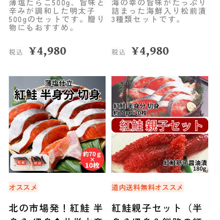
薄塩たらこ500g、旨味と
海の幸の旨味がたっぷり
辛みが調和した明太子
詰まった海鮮入り松前漬
500gのセットです。贈り
3種類セットです。
物にもおすすめ。
¥
4,980
¥
4,980
税込
税込
オススメ
道内送料無料
オススメ
北の市場発！紅鮭 半
紅鮭親子セット（半