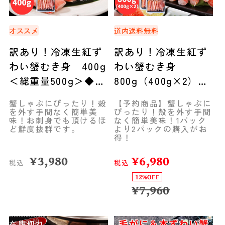
オススメ
道内送料無料
訳あり！冷凍生紅ず
訳あり！冷凍生紅ず
わい蟹むき身 400g
わい蟹むき身
＜総重量500g＞◆共
800g（400g×2）＜
栄水産
総重量500g×2＞◆
蟹しゃぶにぴったり！殻
【予約商品】蟹しゃぶに
共栄水産
を外す手間なく簡単美
ぴったり！殻を外す手間
味！お刺身でも頂けるほ
なく簡単美味！1パック
ど鮮度抜群です。
より2パックの購入がお
得！
¥
3,980
¥
6,980
税込
税込
12%OFF
¥
7,960
在庫切れ