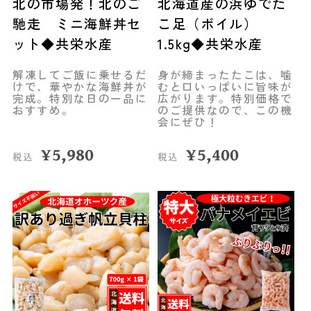
北の市場発！北のご
北海道産の浜ゆでた
馳走 ミニ海鮮丼セ
こ足（ボイル）
ット◆共栄水産
1.5kg◆共栄水産
解凍してご飯に乗せるだ
身が締まったたこは、噛
けで、華やかな海鮮丼が
むと口いっぱいに旨味が
完成。特別な日の一品に
広がります。特別価格で
おすすめ。
のご提供なので、この機
会にぜひ！
¥
5,980
¥
5,400
税込
税込