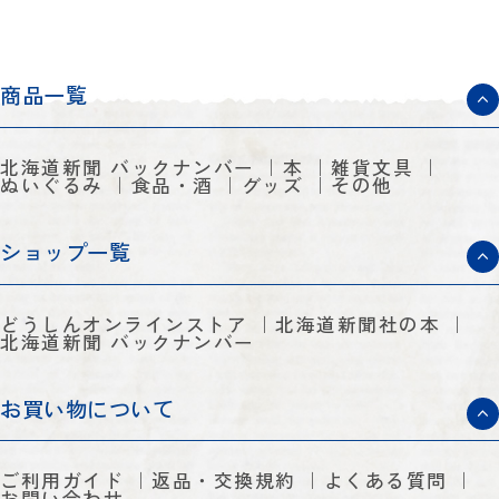
商品一覧
北海道新聞 バックナンバー
本
雑貨文具
ぬいぐるみ
食品・酒
グッズ
その他
ショップ一覧
どうしんオンラインストア
北海道新聞社の本
北海道新聞 バックナンバー
お買い物について
ご利用ガイド
返品・交換規約
よくある質問
お問い合わせ