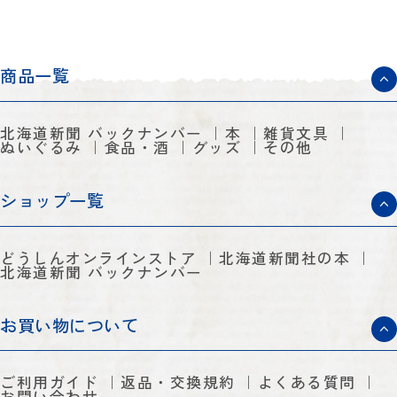
商品一覧
北海道新聞 バックナンバー
本
雑貨文具
ぬいぐるみ
食品・酒
グッズ
その他
ショップ一覧
どうしんオンラインストア
北海道新聞社の本
北海道新聞 バックナンバー
お買い物について
ご利用ガイド
返品・交換規約
よくある質問
お問い合わせ