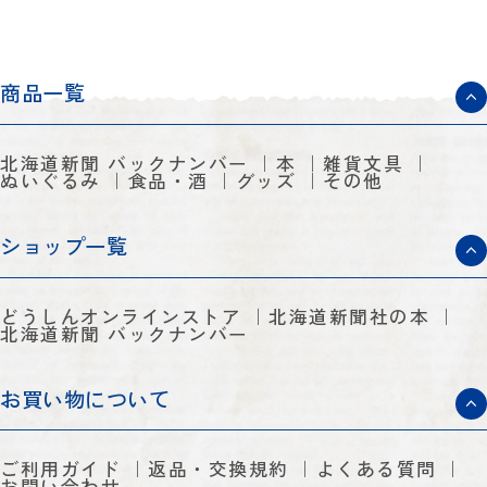
商品一覧
北海道新聞 バックナンバー
本
雑貨文具
ぬいぐるみ
食品・酒
グッズ
その他
ショップ一覧
どうしんオンラインストア
北海道新聞社の本
北海道新聞 バックナンバー
お買い物について
ご利用ガイド
返品・交換規約
よくある質問
お問い合わせ